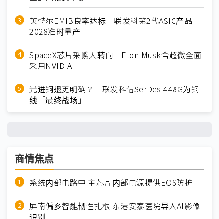
英特尔EMIB良率达标 联发科第2代ASIC产品
2028准时量产
SpaceX芯片采购大转向 Elon Musk舍超微全面
采用NVIDIA
光进铜退更明确？ 联发科估SerDes 448G为铜
线「最终战场」
商情焦点
系统内部电路中 主芯片内部电源提供EOS防护
屏南偏乡智能韧性扎根 东港安泰医院导入AI影像
识别