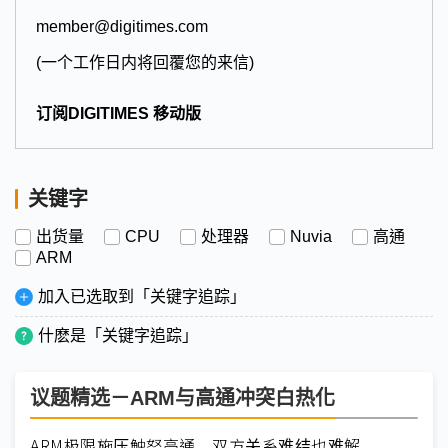
member@digitimes.com
(一个工作日内将回覆您的来信)
订阅DIGITIMES 移动版
关键字
出货量
CPU
处理器
Nuvia
高通
ARM
加入已选取到「关键字追踪」
什麽是「关键字追踪」
议题精选－ARM与高通冲突白热化
ARM极限施压触怒高通 双方关系难结也难解