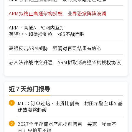
ARM拟终止高通架构授权 业界恐掀阵阵波澜
ARM、高通AI PC网内互打
英特尔、超微捡到枪 x86不战而胜
高通反击ARM威胁 强调对官司结果有信心
芯片法律战冲突升温 ARM拟取消高通架构授权协议
近７天热门报导
MLCC订单过热、出货比创高 村田示警全球AI基
建热潮将趋缓
2027全年存储器产能提前售罄 买家「秘而不
宣」只怕买不够