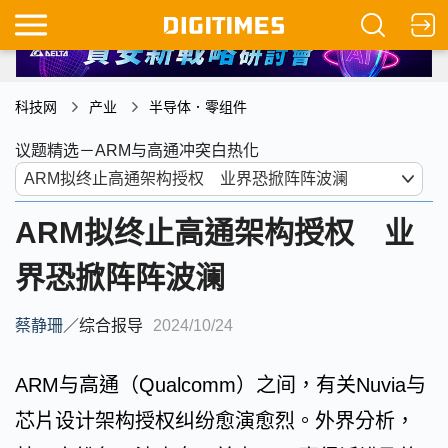
科技网
产业
半导体．零组件
议题精选－ARM与高通冲突白热化
ARM拟终止高通架构授权 业
界恐掀阵阵波澜
蔡静珊
／
综合报导
2024/10/24
ARM与高通（Qualcomm）之间，有关Nuvia与
芯片设计架构授权纠纷愈演愈烈。外界分析，