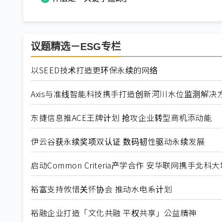
议题精选－ESG专栏
以SEED技术打造更环保永续的网络
Axis与准线智能科技携手打造创新河川水位监测解决
东捷信息推ACE王牌计划 抢攻企业转型商机添动能
伊云谷获永续奖项双认证 数码韧性驱动永续发展
启动Common Criteria产学合作 安华联网携手北
裕富支持攸惜关怀协会 推动水电系计划
裕融企业打造「文化共融 平权共享」公益精神