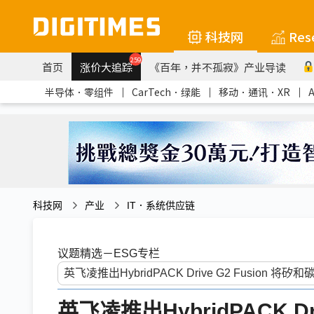
科技网
Res
259
首页
涨价大追踪
《百年，并不孤寂》产业导读
半导体．零组件
｜
CarTech．绿能
｜
移动．通讯．XR
｜
科技网
产业
IT．系统供应链
议题精选－ESG专栏
英飞凌推出HybridPACK Dr