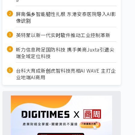
屏南偏乡智能韧性扎根 东港安泰医院导入AI影
像识别
英特蒙以新一代实时软件推动工业控制革新
昕力信息跨足国防科技 携手美商Juxta引进尖
端全域定位科技
台科大育成新创虎智科技亮相AI WAVE 主打企
业地端AI商用