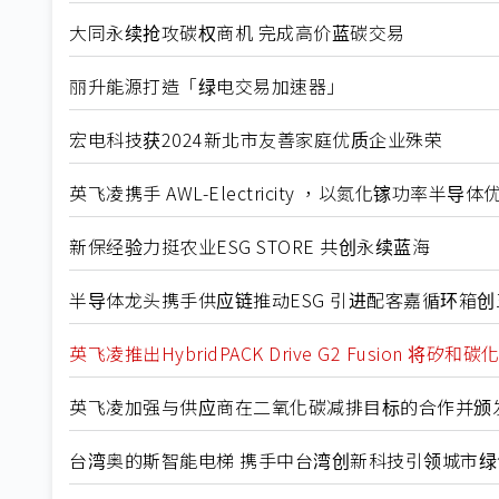
大同永续抢攻碳权商机 完成高价蓝碳交易
丽升能源打造「绿电交易加速器」
宏电科技获2024新北市友善家庭优质企业殊荣
英飞凌携手 AWL-Electricity ，以氮化镓功率半
新保经验力挺农业ESG STORE 共创永续蓝海
半导体龙头携手供应链推动ESG 引进配客嘉循环箱创
英飞凌推出HybridPACK Drive G2 Fusion
英飞凌加强与供应商在二氧化碳减排目标的合作并颁
台湾奥的斯智能电梯 携手中台湾创新科技引领城市