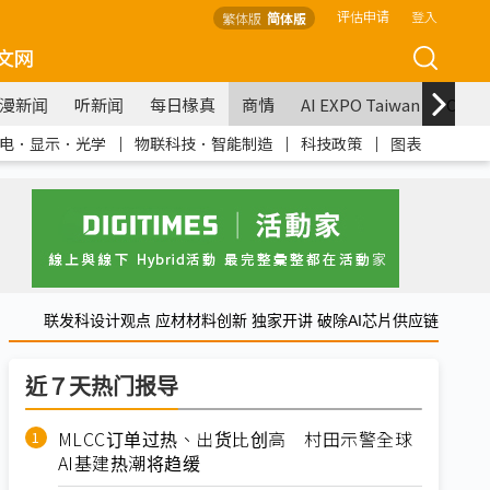
评估申请
登入
繁体版
简体版
文网
漫新闻
听新闻
每日椽真
商情
AI EXPO Taiwan
COM
电．显示．光学
｜
物联科技．智能制造
｜
科技政策
｜
图表
联发科设计观点 应材材料创新 独家开讲 破除AI芯片供应链
近７天热门报导
MLCC订单过热、出货比创高 村田示警全球
AI基建热潮将趋缓