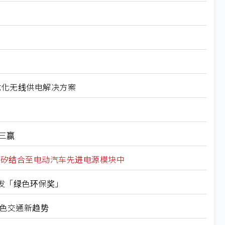
导体优化无线供电解决方案
三赢
 将矽和碳化矽结合至电动汽车先进电源模块中
发「绿色环保奖」
绿色交通新趋势