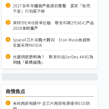
2027全年存储器产能提前售罄 买家「秘而
不宣」只怕买不够
英特尔EMIB良率达标 联发科第2代ASIC产品
2028准时量产
SpaceX芯片采购大转向 Elon Musk舍超微
全面采用NVIDIA
光进铜退更明确？ 联发科估SerDes 448G为
铜线「最终战场」
商情焦点
系统内部电路中 主芯片内部电源提供EOS防
护