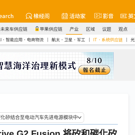
earch
椽经阁
活动家
影音
英
未来车供应链
苹果供应链
产业
区域
议题
观点
AI．智能应用．电商物流
｜
航太．卫星．军工
｜
IT．系统供应链
｜
光
ive G2 Fusion 将矽和碳化矽