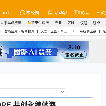
earch
椽经阁
活动家
影音
英
未来车供应链
苹果供应链
产业
区域
议题
观点
AI．智能应用．电商物流
｜
航太．卫星．军工
｜
IT．系统供应链
｜
光
ORE 共创永续蓝海