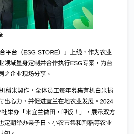
全
合平台（ESG STORE）」上线，作为农业
业领域量身定制并合作执行ESG专案，为台
例之企业现场分享。
有机稻米契作，全体员工每年募集有机白米捐
出心力，并促进宜兰在地农业发展。2024
作社举办「来宜兰做田，呷饭！」，展示双方
也定期举办亲子日、小农市集和割稻等农业
认知。