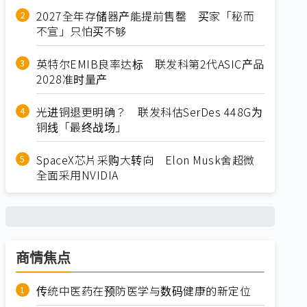
2027全年存储器产能提前售罄 买家「秘而
不宣」只怕买不够
英特尔EMIB良率达标 联发科第2代ASIC产品
2028准时量产
光进铜退更明确？ 联发科估SerDes 448G为
铜线「最终战场」
SpaceX芯片采购大转向 Elon Musk舍超微
全面采用NVIDIA
商情焦点
传统中医药在预防医学与数码健康的新定位