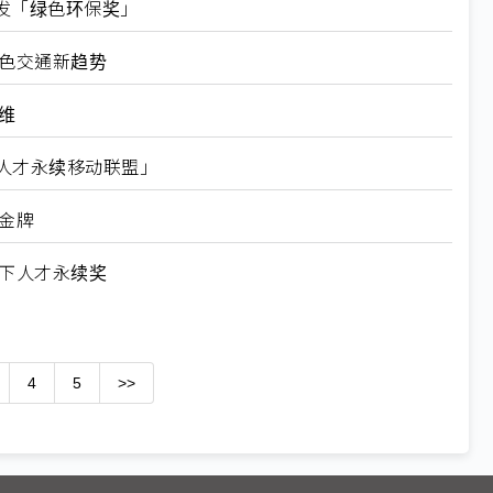
发「绿色环保奖」
绿色交通新趋势
维
n台湾人才永续移动联盟」
金牌
天下人才永续奖
4
5
>>