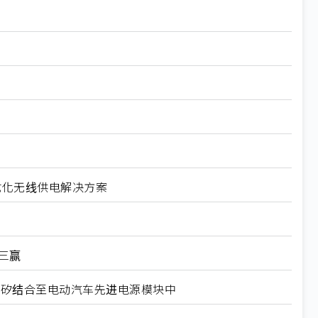
导体优化无线供电解决方案
三赢
 将矽和碳化矽结合至电动汽车先进电源模块中