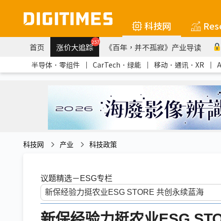
科技网
Res
257
首页
涨价大追踪
《百年，并不孤寂》产业导读
半导体．零组件
｜
CarTech．绿能
｜
移动．通讯．XR
｜
科技网
产业
科技政策
议题精选－ESG专栏
新保经验力挺农业ESG ST