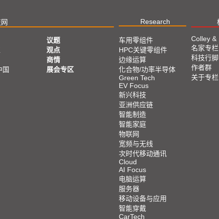
Research
技网
Colley &
议题
车用零组件
名家专栏
亚
观点
HPC关键零组件
科技行脚
商情
边缘运算
作者群
中国
展会专区
化合物/功率半导体
关于专栏
Green Tech
EV Focus
新兴科技
亚洲供应链
智能制造
智能家庭
物联网
宽频与无线
次时代移动通讯
Cloud
AI Focus
电脑运算
服务器
移动设备与应用
智能穿戴
CarTech