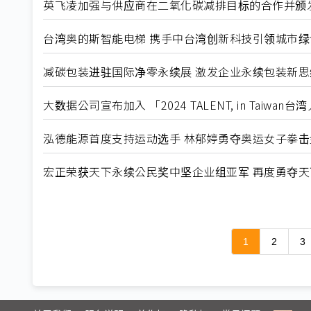
英飞凌加强与供应商在二氧化碳减排目标的合作并颁
台湾奥的斯智能电梯 携手中台湾创新科技引领城市
减碳包装进驻国际净零永续展 激发企业永续包装新思
大数据公司宣布加入 「2024 TALENT, in Taiwa
泓德能源首度支持运动选手 林郁婷勇夺奥运女子拳击
宏正荣获天下永续公民奖中坚企业组亚军 再度勇夺
1
2
3