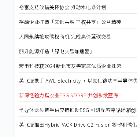
裕富支持攸惜关怀协会 推动水电系计划
裕融企业打造「文化共融 平权共享」公益精神
大同永续抢攻碳权商机 完成高价蓝碳交易
丽升能源打造「绿电交易加速器」
宏电科技获2024新北市友善家庭优质企业殊荣
英飞凌携手 AWL-Electricity ，以氮化镓功率半
新保经验力挺农业ESG STORE 共创永续蓝海
半导体龙头携手供应链推动ESG 引进配客嘉循环箱创
英飞凌推出HybridPACK Drive G2 Fusion