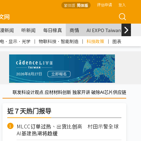
评估申请
登入
繁体版
简体版
文网
漫新闻
听新闻
每日椽真
商情
AI EXPO Taiwan
COM
电．显示．光学
｜
物联科技．智能制造
｜
科技政策
｜
图表
联发科设计观点 应材材料创新 独家开讲 破除AI芯片供应链
近７天热门报导
MLCC订单过热、出货比创高 村田示警全球
AI基建热潮将趋缓