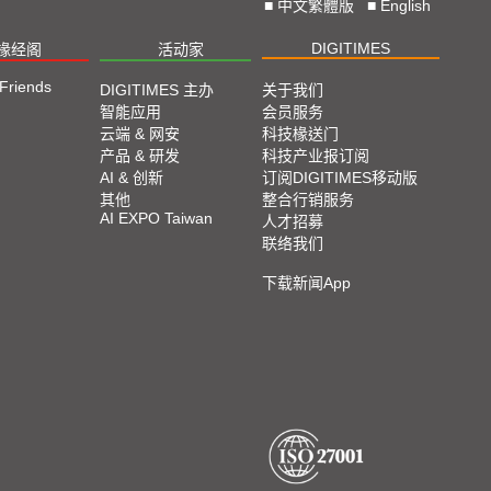
■
中文繁體版
■
English
DIGITIMES
椽经阁
活动家
 Friends
DIGITIMES 主办
关于我们
智能应用
会员服务
云端 & 网安
科技椽送门
产品 & 研发
科技产业报订阅
AI & 创新
订阅DIGITIMES移动版
其他
整合行销服务
AI EXPO Taiwan
人才招募
联络我们
下载新闻App