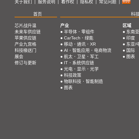
关于我们
服务说明
着作权
隐私权
常见问题
|
|
|
|
|
首页
科
芯片战升温
产业
区域
未来车供应链
●
半导体．零组件
●
东南
苹果供应链
●
CarTech．绿能
●
印度
产业九宫格
●
移动．通讯．XR
●
东亚/
科技椽送门
●
AI．智能应用．电商物流
●
国际
展会
●
航太．卫星．军工
●
图表
修订与更新
●
IT．系统供应链
●
光电．显示．光学
●
科技政策
●
物联科技．智能制造
●
图表