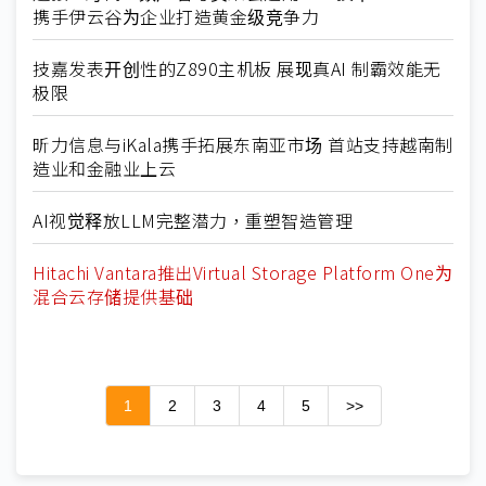
携手伊云谷为企业打造黄金级竞争力
技嘉发表开创性的Z890主机板 展现真AI 制霸效能无
极限
昕力信息与iKala携手拓展东南亚市场 首站支持越南制
造业和金融业上云
AI视觉释放LLM完整潜力，重塑智造管理
Hitachi Vantara推出Virtual Storage Platform One为
混合云存储提供基础
1
2
3
4
5
>>