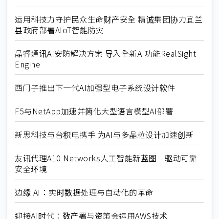
运用科技力守护民众生命财产安全 精诚集团协力宜兰
县政府部署AIoT智能防灾
晶睿通讯AI安防解决方案 导入全新AI功能RealSight
Engine
西门子推出下一代AI加强型电子系统设计软件
F5与NetApp加速并简化大型语言模型AI部署
新思科技与台积电携手 为AI与多晶粒设计加速创新
友讯代理A10 Networks人工智能新蓝图 驱动可靠
安全环境
边缘 AI：实时数据处理与自动化的革命
迎接AI时代：数产署与资策会运用AWS技术