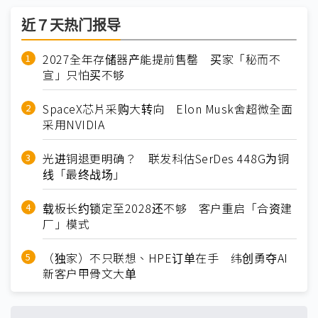
近７天热门报导
2027全年存储器产能提前售罄 买家「秘而不
宣」只怕买不够
SpaceX芯片采购大转向 Elon Musk舍超微全面
采用NVIDIA
光进铜退更明确？ 联发科估SerDes 448G为铜
线「最终战场」
载板长约锁定至2028还不够 客户重启「合资建
厂」模式
（独家）不只联想、HPE订单在手 纬创勇夺AI
新客户甲骨文大单