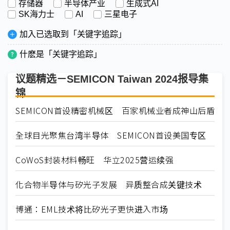
存储器
半导体产业
生成式AI
SK海力士
AI
三星电子
加入已选取到「关键字追踪」
什麽是「关键字追踪」
议题精选－SEMICON Taiwan 2024报导集
锦
SEMICON首设精密机械区 百家机械业者成神山后盾
全球目光聚焦台湾半导体 SEMICON首设美国专区
CoWoS封装材料畅旺 华立2025营运续强
化合物半导体与矽光子发展 异质整合成关键技术
博通：EML技术将比矽光子更快进入市场