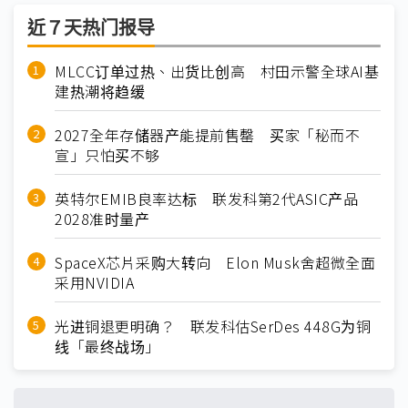
近７天热门报导
MLCC订单过热、出货比创高 村田示警全球AI基
建热潮将趋缓
2027全年存储器产能提前售罄 买家「秘而不
宣」只怕买不够
英特尔EMIB良率达标 联发科第2代ASIC产品
2028准时量产
SpaceX芯片采购大转向 Elon Musk舍超微全面
采用NVIDIA
光进铜退更明确？ 联发科估SerDes 448G为铜
线「最终战场」