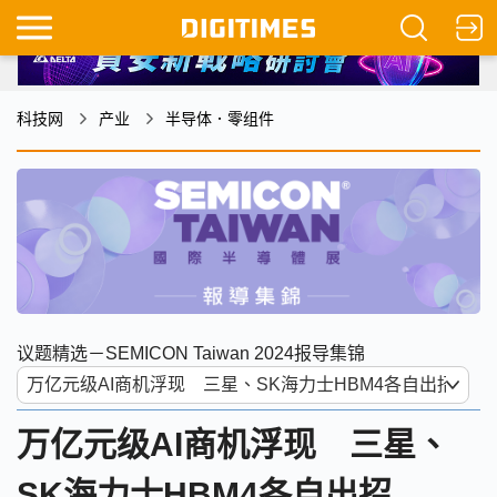
科技网
产业
半导体．零组件
议题精选－SEMICON Taiwan 2024报导集锦
万亿元级AI商机浮现 三星、
SK海力士HBM4各自出招