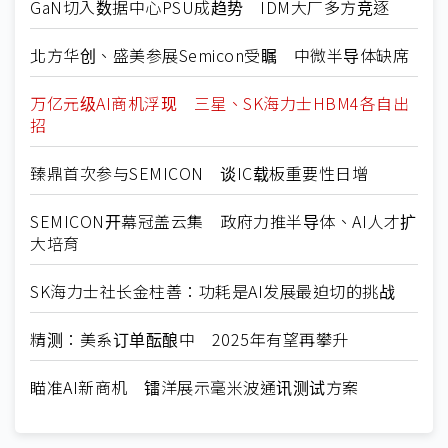
GaN切入数据中心PSU成趋势 IDM大厂多方竞逐
北方华创、盛美参展Semicon受瞩 中微半导体缺席
万亿元级AI商机浮现 三星、SK海力士HBM4各自出
招
臻鼎首次参与SEMICON 谈IC载板重要性日增
SEMICON开幕冠盖云集 政府力推半导体、AI人才扩
大培育
SK海力士社长金柱善：功耗是AI发展最迫切的挑战
精测：美系订单酝酿中 2025年有望再攀升
瞄准AI新商机 镭洋展示毫米波通讯测试方案