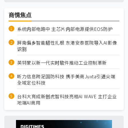
商情焦点
系统内部电路中 主芯片内部电源提供EOS防护
屏南偏乡智能韧性扎根 东港安泰医院导入AI影像
识别
英特蒙以新一代实时软件推动工业控制革新
昕力信息跨足国防科技 携手美商Juxta引进尖端
全域定位科技
台科大育成新创虎智科技亮相AI WAVE 主打企业
地端AI商用