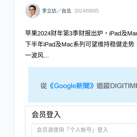
李立达
／
台北
2024/08/05
苹果2024财年第3季财报出炉，iPad及
下半年iPad及Mac系列可望维持稳健走势
一波风...
会员登入