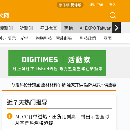
评估申请
登入
繁体版
简体版
文网
漫新闻
听新闻
每日椽真
商情
AI EXPO Taiwan
COM
电．显示．光学
｜
物联科技．智能制造
｜
科技政策
｜
图表
联发科设计观点 应材材料创新 独家开讲 破除AI芯片供应链
近７天热门报导
MLCC订单过热、出货比创高 村田示警全球
AI基建热潮将趋缓