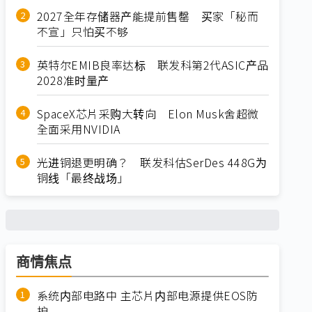
2027全年存储器产能提前售罄 买家「秘而
不宣」只怕买不够
英特尔EMIB良率达标 联发科第2代ASIC产品
2028准时量产
SpaceX芯片采购大转向 Elon Musk舍超微
全面采用NVIDIA
光进铜退更明确？ 联发科估SerDes 448G为
铜线「最终战场」
商情焦点
系统内部电路中 主芯片内部电源提供EOS防
护