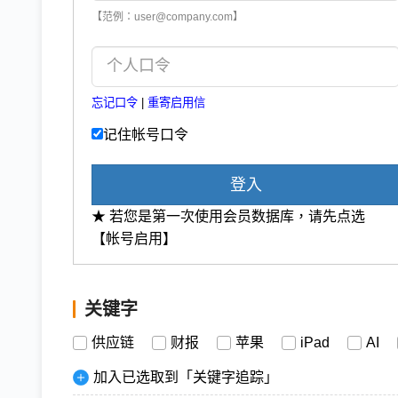
【范例：user@company.com】
忘记口令
|
重寄启用信
记住帐号口令
登入
★ 若您是第一次使用会员数据库，请先点选
【帐号启用】
关键字
供应链
财报
苹果
iPad
AI
加入已选取到「关键字追踪」