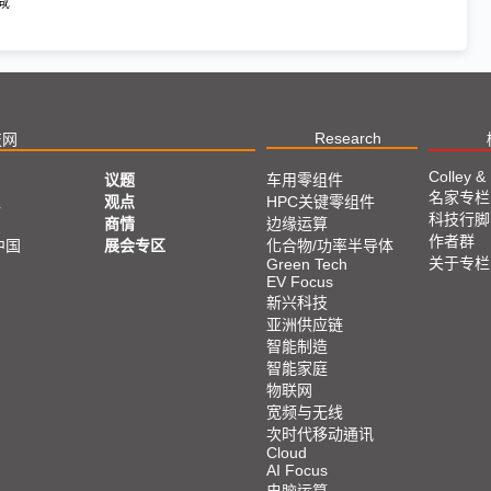
Research
技网
Colley &
议题
车用零组件
名家专栏
亚
观点
HPC关键零组件
科技行脚
商情
边缘运算
作者群
中国
展会专区
化合物/功率半导体
关于专栏
Green Tech
EV Focus
新兴科技
亚洲供应链
智能制造
智能家庭
物联网
宽频与无线
次时代移动通讯
Cloud
AI Focus
电脑运算