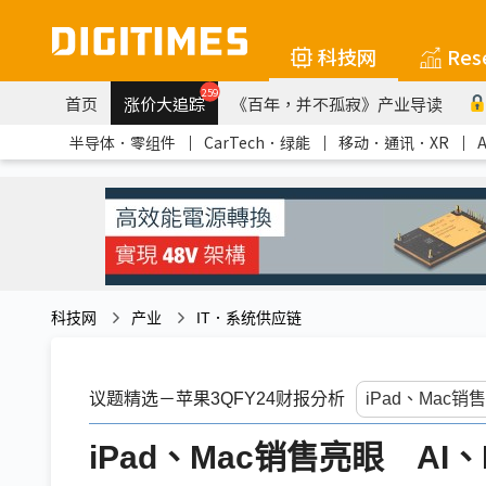
科技网
Res
259
首页
涨价大追踪
《百年，并不孤寂》产业导读
半导体．零组件
｜
CarTech．绿能
｜
移动．通讯．XR
｜
科技网
产业
IT．系统供应链
议题精选－苹果3QFY24财报分析
iPad、Mac销售亮眼 AI