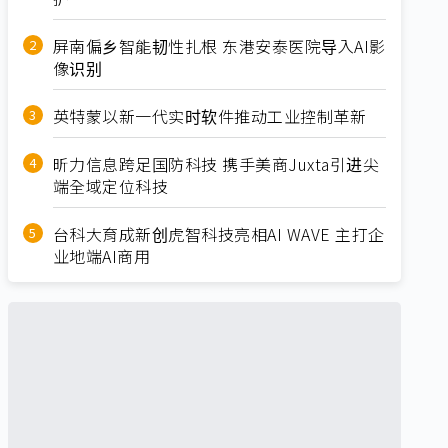
屏南偏乡智能韧性扎根 东港安泰医院导入AI影
像识别
英特蒙以新一代实时软件推动工业控制革新
昕力信息跨足国防科技 携手美商Juxta引进尖
端全域定位科技
台科大育成新创虎智科技亮相AI WAVE 主打企
业地端AI商用