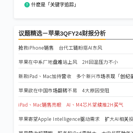
什麽是「关键字追踪」
议题精选－苹果3QFY24财报分析
抢救iPhone销售 台代工链盼搭AI东风
苹果在中系厂地盘难站上风 2H回温压力不小
新款iPad、Mac加持营收 多个新兴市场表现「创纪
苹果欲在中国市场翻转不易 4大原因受阻
iPad、Mac销售亮眼 AI、M4芯片望续推2H买气
苹果寄望Apple Intelligence驱动需求 扩大AI相关
苹果营收超预期 服务和iPad贡献大 大中华区独年