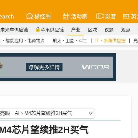
earch
椽经阁
活动家
影音
英
未来车供应链
苹果供应链
产业
区域
议题
观点
AI．智能应用．电商物流
｜
航太．卫星．军工
｜
IT．系统供应链
｜
光
、M4芯片望续推2H买气