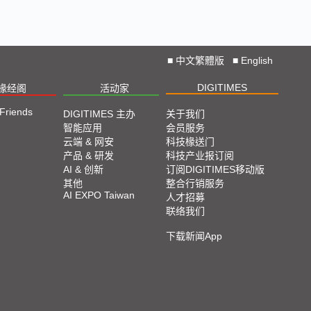
■
中文繁體版
■
English
DIGITIMES
椽经阁
活动家
 Friends
DIGITIMES 主办
关于我们
智能应用
会员服务
云端 & 网安
科技椽送门
产品 & 研发
科技产业报订阅
AI & 创新
订阅DIGITIMES移动版
其他
整合行销服务
AI EXPO Taiwan
人才招募
联络我们
下载新闻App