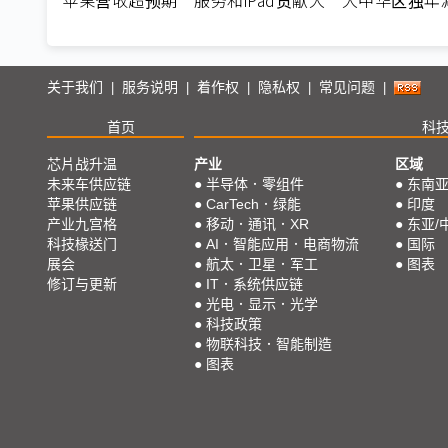
关于我们
服务说明
着作权
隐私权
常见问题
|
|
|
|
|
首页
科
芯片战升温
产业
区域
未来车供应链
●
半导体．零组件
●
东南
苹果供应链
●
CarTech．绿能
●
印度
产业九宫格
●
移动．通讯．XR
●
东亚/
科技椽送门
●
AI．智能应用．电商物流
●
国际
展会
●
航太．卫星．军工
●
图表
修订与更新
●
IT．系统供应链
●
光电．显示．光学
●
科技政策
●
物联科技．智能制造
●
图表