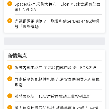
SpaceX芯片采购大转向 Elon Musk舍超微全面
采用NVIDIA
光进铜退更明确？ 联发科估SerDes 448G为铜
线「最终战场」
商情焦点
系统内部电路中 主芯片内部电源提供EOS防护
屏南偏乡智能韧性扎根 东港安泰医院导入AI影像
识别
英特蒙以新一代实时软件推动工业控制革新
昕力信息跨足国防科技 携手美商Juxta引进尖端