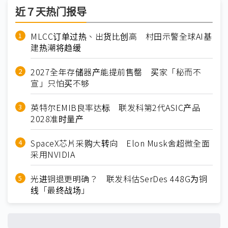
近７天热门报导
MLCC订单过热、出货比创高 村田示警全球AI基
建热潮将趋缓
2027全年存储器产能提前售罄 买家「秘而不
宣」只怕买不够
英特尔EMIB良率达标 联发科第2代ASIC产品
2028准时量产
SpaceX芯片采购大转向 Elon Musk舍超微全面
采用NVIDIA
光进铜退更明确？ 联发科估SerDes 448G为铜
线「最终战场」