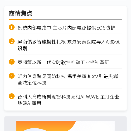
商情焦点
系统内部电路中 主芯片内部电源提供EOS防护
屏南偏乡智能韧性扎根 东港安泰医院导入AI影像
识别
英特蒙以新一代实时软件推动工业控制革新
昕力信息跨足国防科技 携手美商Juxta引进尖端
全域定位科技
台科大育成新创虎智科技亮相AI WAVE 主打企业
地端AI商用