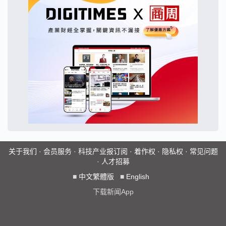
关于我们
·
会员服务
·
科技产业报订阅
·
着作权
·
隐私权
·
常见问题
·
人才招募
■
中文繁體版
■
English
下载新闻App