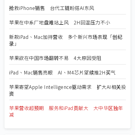
抢救iPhone销售 台代工链盼搭AI东风
苹果在中系厂地盘难站上风 2H回温压力不小
新款iPad、Mac加持营收 多个新兴市场表现「创纪
录」
苹果欲在中国市场翻转不易 4大原因受阻
iPad、Mac销售亮眼 AI、M4芯片望续推2H买气
苹果寄望Apple Intelligence驱动需求 扩大AI相关投
资
苹果营收超预期 服务和iPad贡献大 大中华区独年
减