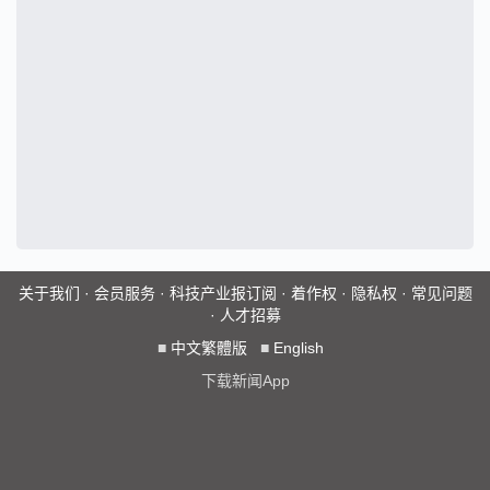
关于我们
·
会员服务
·
科技产业报订阅
·
着作权
·
隐私权
·
常见问题
·
人才招募
■
中文繁體版
■
English
下载新闻App