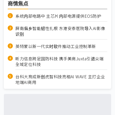
商情焦点
系统内部电路中 主芯片内部电源提供EOS防护
屏南偏乡智能韧性扎根 东港安泰医院导入AI影像
识别
英特蒙以新一代实时软件推动工业控制革新
昕力信息跨足国防科技 携手美商Juxta引进尖端
全域定位科技
台科大育成新创虎智科技亮相AI WAVE 主打企业
地端AI商用