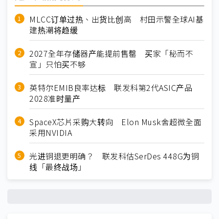
MLCC订单过热、出货比创高 村田示警全球AI基
建热潮将趋缓
2027全年存储器产能提前售罄 买家「秘而不
宣」只怕买不够
英特尔EMIB良率达标 联发科第2代ASIC产品
2028准时量产
SpaceX芯片采购大转向 Elon Musk舍超微全面
采用NVIDIA
光进铜退更明确？ 联发科估SerDes 448G为铜
线「最终战场」