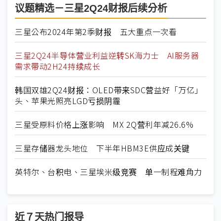
议题精选－三星2Q24财报后续分析
三星公布2024年第2季财报 五大重点一次看
三星2Q24半导体营业利益逆转SK海力士 AI服务器
需求带动2H24持续成长
韩国双雄2Q24财报：OLED带来SDC营益好「万亿」
头、苹果光照亮LGD亏损阴霾
三星受原料价格上涨影响 MX 2Q营利年减26.6%
三星存储器龙头地位 下半年HBM3E供应成关键
英特尔、台积电、三星埃米级竞赛 单一制程难角力
近７天热门报导