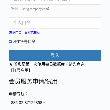
【范例：user@company.com】
忘记口令
|
重寄启用信
记住帐号口令
登入
★ 若您是第一次使用会员数据库，请先点选
【帐号启用】
会员服务申请/试用
申请专线：
+886-02-87125398。