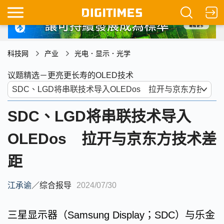
科技网
产业
光电．显示．光学
议题精选－更亮更长寿的OLED技术
SDC、LGD将串联技术导入
OLEDos 拉开与京东方技术差
距
江承谕
／
综合报导
2024/07/30
三星显示器（Samsung Display；SDC）与乐金