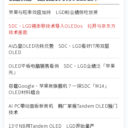
苹果与旺季效应加持 LGD盼业绩倒吃甘蔗
SDC、LGD将串联技术导入OLEDos 拉开与京东方
技术差距
AI凸显OLED功耗优势 SDC、LGD看好IT用双层
OLED
OLED平板电脑销售看俏 SDC、LGD业绩泛「苹果
光」
搭载Google、苹果新旗舰机？一探SDC「M14」
OLED材料组合
AI PC带动面板新商机 韩厂掌握Tandem OLED独门
技术
13寸NB用Tandem OLED LGD开始量产