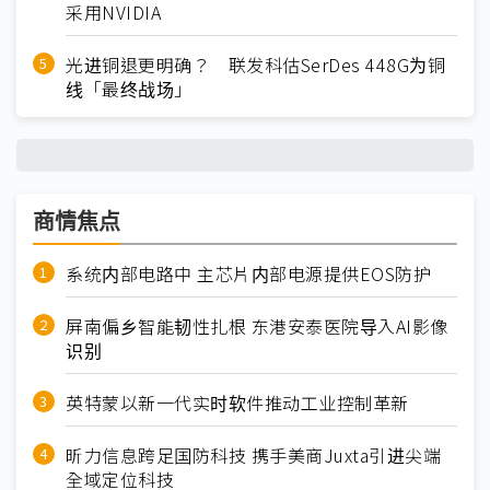
采用NVIDIA
光进铜退更明确？ 联发科估SerDes 448G为铜
线「最终战场」
商情焦点
系统内部电路中 主芯片内部电源提供EOS防护
屏南偏乡智能韧性扎根 东港安泰医院导入AI影像
识别
英特蒙以新一代实时软件推动工业控制革新
昕力信息跨足国防科技 携手美商Juxta引进尖端
全域定位科技