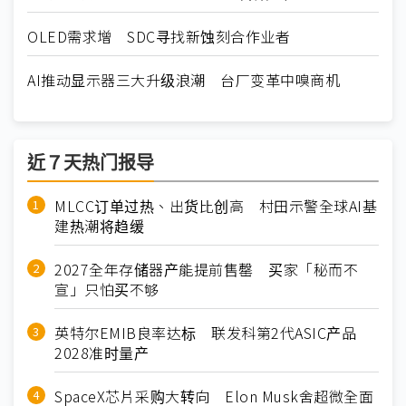
OLED需求增 SDC寻找新蚀刻合作业者
AI推动显示器三大升级浪潮 台厂变革中嗅商机
近７天热门报导
MLCC订单过热、出货比创高 村田示警全球AI基
建热潮将趋缓
2027全年存储器产能提前售罄 买家「秘而不
宣」只怕买不够
英特尔EMIB良率达标 联发科第2代ASIC产品
2028准时量产
SpaceX芯片采购大转向 Elon Musk舍超微全面