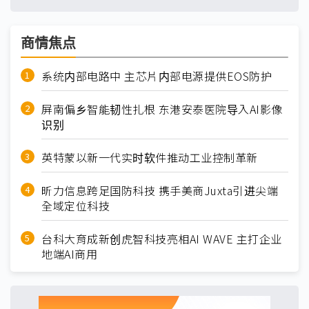
商情焦点
系统内部电路中 主芯片内部电源提供EOS防护
屏南偏乡智能韧性扎根 东港安泰医院导入AI影像
识别
英特蒙以新一代实时软件推动工业控制革新
昕力信息跨足国防科技 携手美商Juxta引进尖端
全域定位科技
台科大育成新创虎智科技亮相AI WAVE 主打企业
地端AI商用