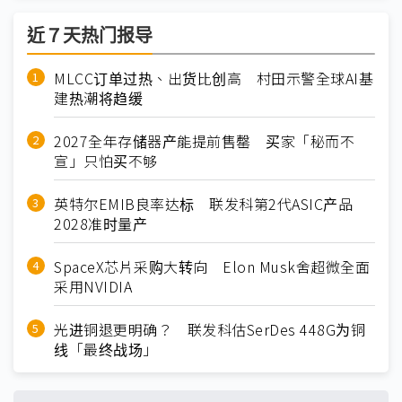
近７天热门报导
MLCC订单过热、出货比创高 村田示警全球AI基
建热潮将趋缓
2027全年存储器产能提前售罄 买家「秘而不
宣」只怕买不够
英特尔EMIB良率达标 联发科第2代ASIC产品
2028准时量产
SpaceX芯片采购大转向 Elon Musk舍超微全面
采用NVIDIA
光进铜退更明确？ 联发科估SerDes 448G为铜
线「最终战场」