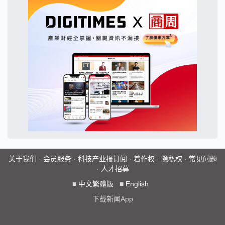
关于我们
·
会员服务
·
科技产业报订阅
·
着作权
·
隐私权
·
常见问题
·
人才招募
■
中文繁體版
■
English
下载新闻App