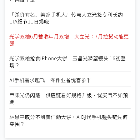
「杀价有名」美系手机大厂传与大立光签专利长约
LTA细节11日揭晓
光学双雄6月营收年月双增 大立光：7月拉货动能更
强
光学双雄抢食iPhone大饼 玉晶光潜望镜头i16初登
场？
AI手机需求起飞 零件业者忧喜参半
苹果光仍闪耀 供应链看好规格升级、忧买气不如预
期
林恩平叹分不到黄仁勳大饼，AI时代手机镜头链凭何
突围？