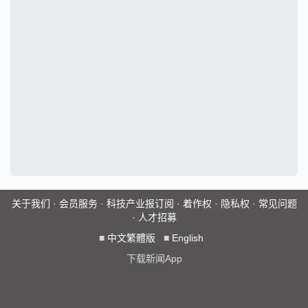
关于我们
·
会员服务
·
科技产业报订阅
·
着作权
·
隐私权
·
常见问题
·
人才招募
■
中文繁體版
■
English
下载新闻App