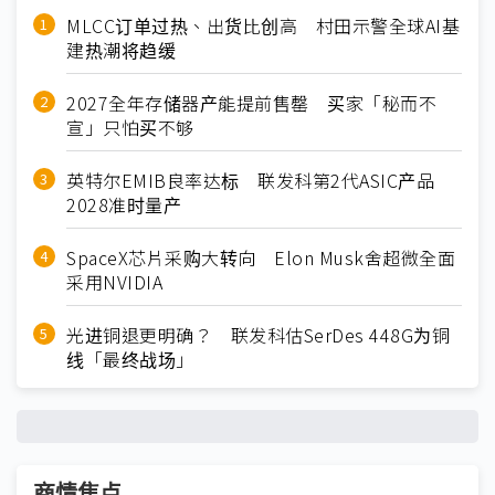
MLCC订单过热、出货比创高 村田示警全球AI基
建热潮将趋缓
2027全年存储器产能提前售罄 买家「秘而不
宣」只怕买不够
英特尔EMIB良率达标 联发科第2代ASIC产品
2028准时量产
SpaceX芯片采购大转向 Elon Musk舍超微全面
采用NVIDIA
光进铜退更明确？ 联发科估SerDes 448G为铜
线「最终战场」
商情焦点