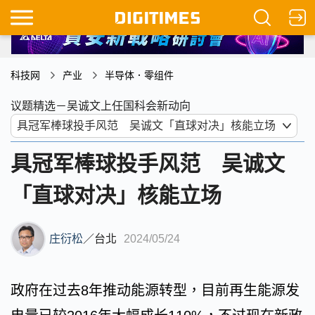
科技网
产业
半导体．零组件
议题精选－吴诚文上任国科会新动向
具冠军棒球投手风范 吴诚文
「直球对决」核能立场
庄衍松
／
台北
2024/05/24
政府在过去8年推动能源转型，目前再生能源发