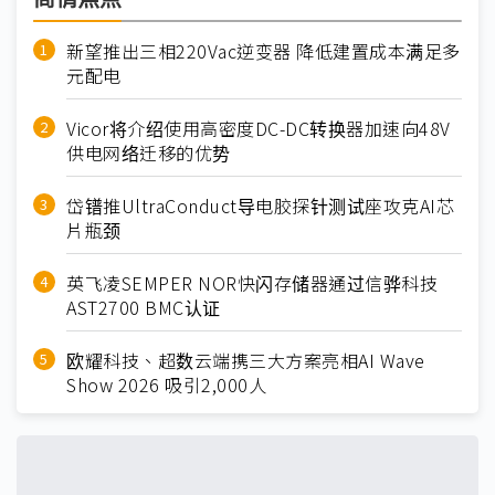
新望推出三相220Vac逆变器 降低建置成本满足多
元配电
Vicor将介绍使用高密度DC-DC转换器加速向48V
供电网络迁移的优势
岱镨推UltraConduct导电胶探针测试座攻克AI芯
片瓶颈
英飞凌SEMPER NOR快闪存储器通过信骅科技
AST2700 BMC认证
欧耀科技、超数云端携三大方案亮相AI Wave
Show 2026 吸引2,000人