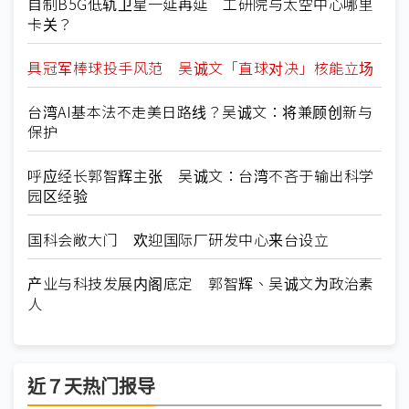
自制B5G低轨卫星一延再延 工研院与太空中心哪里
卡关？
具冠军棒球投手风范 吴诚文「直球对决」核能立场
台湾AI基本法不走美日路线？吴诚文：将兼顾创新与
保护
呼应经长郭智辉主张 吴诚文：台湾不吝于输出科学
园区经验
国科会敞大门 欢迎国际厂研发中心来台设立
产业与科技发展内阁底定 郭智辉、吴诚文为政治素
人
近７天热门报导