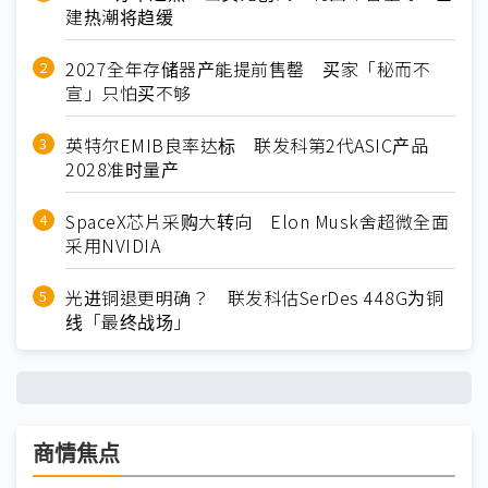
建热潮将趋缓
2027全年存储器产能提前售罄 买家「秘而不
宣」只怕买不够
英特尔EMIB良率达标 联发科第2代ASIC产品
2028准时量产
SpaceX芯片采购大转向 Elon Musk舍超微全面
采用NVIDIA
光进铜退更明确？ 联发科估SerDes 448G为铜
线「最终战场」
商情焦点