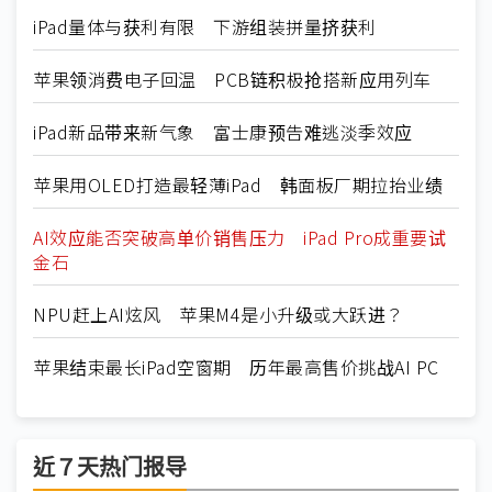
iPad量体与获利有限 下游组装拼量挤获利
苹果领消费电子回温 PCB链积极抢搭新应用列车
iPad新品带来新气象 富士康预告难逃淡季效应
苹果用OLED打造最轻薄iPad 韩面板厂期拉抬业绩
AI效应能否突破高单价销售压力 iPad Pro成重要试
金石
NPU赶上AI炫风 苹果M4是小升级或大跃进？
苹果结束最长iPad空窗期 历年最高售价挑战AI PC
近７天热门报导