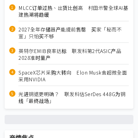
MLCC订单过热、出货比创高 村田示警全球AI基
建热潮将趋缓
2027全年存储器产能提前售罄 买家「秘而不
宣」只怕买不够
英特尔EMIB良率达标 联发科第2代ASIC产品
2028准时量产
SpaceX芯片采购大转向 Elon Musk舍超微全面
采用NVIDIA
光进铜退更明确？ 联发科估SerDes 448G为铜
线「最终战场」