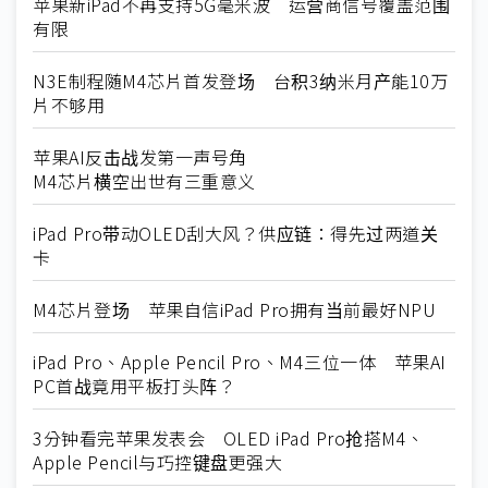
苹果新iPad不再支持5G毫米波 运营商信号覆盖范围
有限
N3E制程随M4芯片首发登场 台积3纳米月产能10万
片不够用
苹果AI反击战发第一声号角
M4芯片横空出世有三重意义
iPad Pro带动OLED刮大风？供应链：得先过两道关
卡
M4芯片登场 苹果自信iPad Pro拥有当前最好NPU
iPad Pro、Apple Pencil Pro、M4三位一体 苹果AI
PC首战竟用平板打头阵？
3分钟看完苹果发表会 OLED iPad Pro抢搭M4、
Apple Pencil与巧控键盘更强大