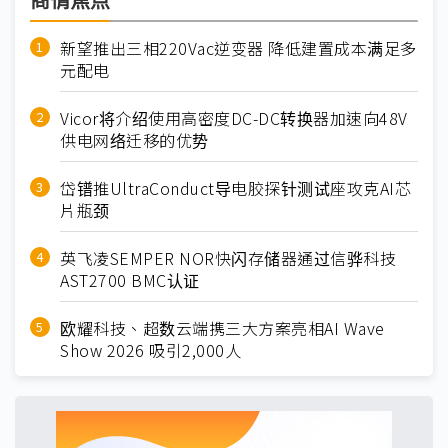
商情焦点
新望推出三相220Vac逆变器 降低建置成本满足多
元配电
Vicor将介绍使用高密度DC-DC转换器加速向48V
供电网络迁移的优势
岱镨推UltraConduct导电胶探针测试座攻克AI芯
片瓶颈
英飞凌SEMPER NOR快闪存储器通过信骅科技
AST2700 BMC认证
欧耀科技、超数云端携三大方案亮相AI Wave
Show 2026 吸引2,000人