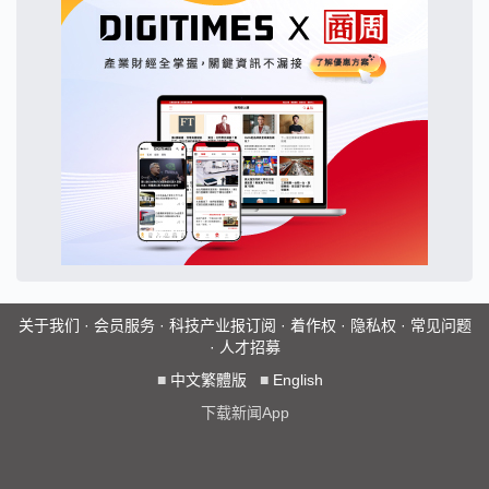
关于我们
·
会员服务
·
科技产业报订阅
·
着作权
·
隐私权
·
常见问题
·
人才招募
■
中文繁體版
■
English
下载新闻App