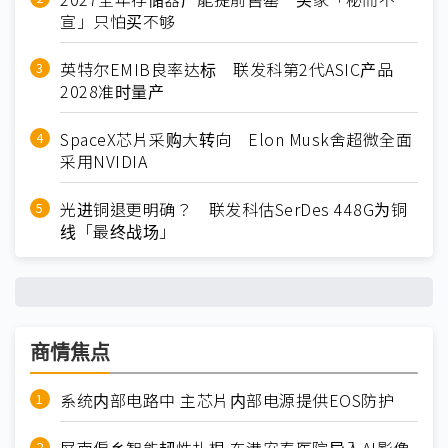
宣」只怕买不够
英特尔EMIB良率达标 联发科第2代ASIC产品
2028准时量产
SpaceX芯片采购大转向 Elon Musk舍超微全面
采用NVIDIA
光进铜退更明确？ 联发科估SerDes 448G为铜
线「最终战场」
商情焦点
系统内部电路中 主芯片内部电源提供EOS防护