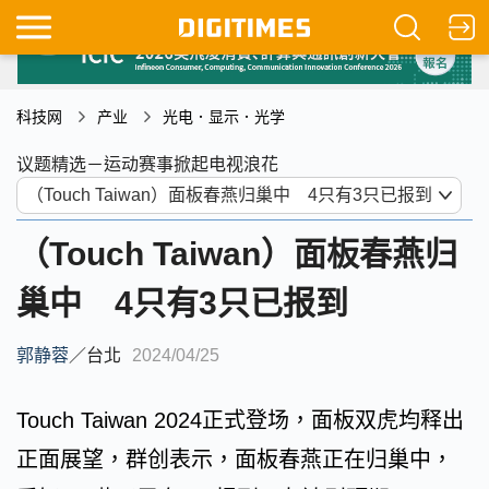
科技网
产业
光电．显示．光学
议题精选－运动赛事掀起电视浪花
（Touch Taiwan）面板春燕归
巢中 4只有3只已报到
郭静蓉
／
台北
2024/04/25
Touch Taiwan 2024正式登场，面板双虎均释出
正面展望，群创表示，面板春燕正在归巢中，