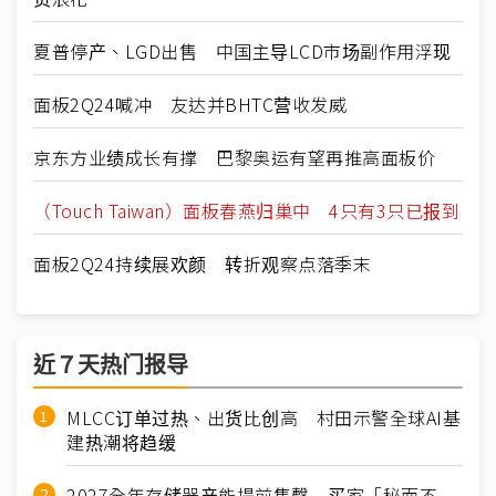
夏普停产、LGD出售 中国主导LCD市场副作用浮现
面板2Q24喊冲 友达并BHTC营收发威
京东方业绩成长有撑 巴黎奥运有望再推高面板价
（Touch Taiwan）面板春燕归巢中 4只有3只已报到
面板2Q24持续展欢颜 转折观察点落季末
近７天热门报导
MLCC订单过热、出货比创高 村田示警全球AI基
建热潮将趋缓
2027全年存储器产能提前售罄 买家「秘而不