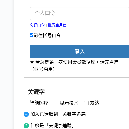
忘记口令
|
重寄启用信
记住帐号口令
登入
★ 若您是第一次使用会员数据库，请先点选
【帐号启用】
关键字
智能医疗
显示技术
友达
加入已选取到「关键字追踪」
什麽是「关键字追踪」