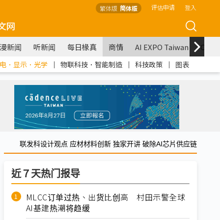
评估申请
登入
繁体版
简体版
文网
漫新闻
听新闻
每日椽真
商情
AI EXPO Taiwan
COM
电．显示．光学
｜
物联科技．智能制造
｜
科技政策
｜
图表
联发科设计观点 应材材料创新 独家开讲 破除AI芯片供应链
近７天热门报导
MLCC订单过热、出货比创高 村田示警全球
AI基建热潮将趋缓