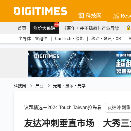
科技网
Res
259
首页
涨价大追踪
《百年，并不孤寂》产业导读
半导体．零组件
｜
CarTech．绿能
｜
移动．通讯．XR
｜
科技网
产业
光电．显示．光学
议题精选－2024 Touch Taiwan抢先看
友达冲刺垂直市场 大秀三