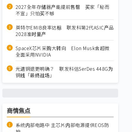
2027全年存储器产能提前售罄 买家「秘而
不宣」只怕买不够
英特尔EMIB良率达标 联发科第2代ASIC产品
2028准时量产
SpaceX芯片采购大转向 Elon Musk舍超微
全面采用NVIDIA
光进铜退更明确？ 联发科估SerDes 448G为
铜线「最终战场」
商情焦点
系统内部电路中 主芯片内部电源提供EOS防
护