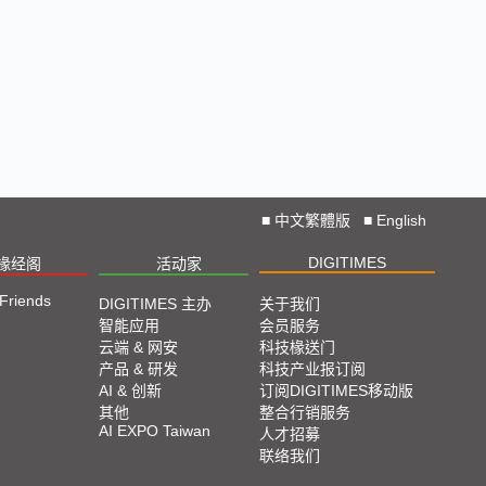
■
中文繁體版
■
English
DIGITIMES
椽经阁
活动家
 Friends
DIGITIMES 主办
关于我们
智能应用
会员服务
云端 & 网安
科技椽送门
产品 & 研发
科技产业报订阅
AI & 创新
订阅DIGITIMES移动版
其他
整合行销服务
AI EXPO Taiwan
人才招募
联络我们