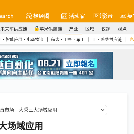
earch
椽经阁
活动家
影音
英
未来车供应链
苹果供应链
产业
区域
议题
观点
AI．智能应用．电商物流
｜
航太．卫星．军工
｜
IT．系统供应链
｜
光
大场域应用