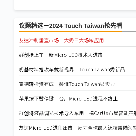
议题精选－2024 Touch Taiwan抢先看
友达冲刺垂直市场 大秀三大场域应用
群创抢上车 新Micro LED技术大进击
明基材料抢攻车载新视界 Touch Taiwan秀新品
宣德转投资有成 鑫惟Touch Taiwan显实力
苹果按下暂停键 台厂Micro LED进程不终止
群创将液晶调光技术导入车用 携CarUX布局智能座
友达Micro LED进化出击 尺寸全球最大还覆盖陆海