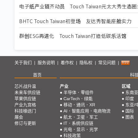
电子纸产业链齐动员 Touch Taiwan元太大秀生态
BHTC Touch Taiwan初登场 友达秀智能座舱实力
群创ESG再进化 Touch Taiwan打造低碳乐活馆
关于我们
服务说明
着作权
隐私权
常见问题
|
|
|
|
|
首页
科
芯片战升温
产业
区域
未来车供应链
●
半导体．零组件
●
东南
苹果供应链
●
CarTech．绿能
●
印度
产业九宫格
●
移动．通讯．XR
●
东亚/
科技椽送门
●
AI．智能应用．电商物流
●
国际
展会
●
航太．卫星．军工
●
图表
修订与更新
●
IT．系统供应链
●
光电．显示．光学
●
科技政策