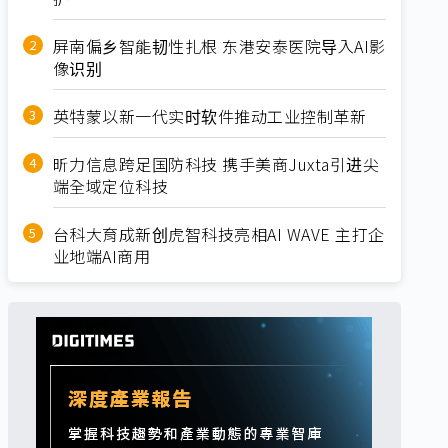
屏南偏乡智能韧性扎根 东港安泰医院导入AI影
像识别
英特蒙以新一代实时软件推动工业控制革新
昕力信息跨足国防科技 携手美商Juxta引进尖
端全域定位科技
台科大育成新创虎智科技亮相AI WAVE 主打企
业地端AI商用