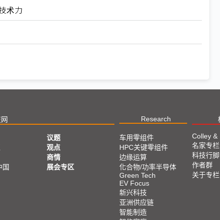
圈技术力
Research
技网
Colley &
议题
车用零组件
名家专栏
亚
观点
HPC关键零组件
科技行脚
商情
边缘运算
作者群
中国
展会专区
化合物/功率半导体
关于专栏
Green Tech
EV Focus
新兴科技
亚洲供应链
智能制造