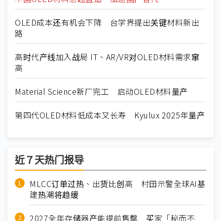
OLED成本还有机会下降 台学界提出关键材料新出
路
高时代产线加入战局 IT、AR/VR对OLED材料需求窜
高
Material Science新厂完工 启动OLED材料量产
第四代OLED材料低成本又长寿 Kyulux 2025年量产
近７天热门报导
MLCC订单过热、出货比创高 村田示警全球AI基
建热潮将趋缓
2027全年存储器产能提前售罄 买家「秘而不