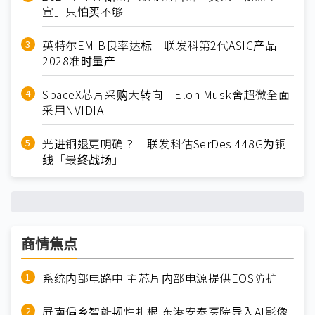
宣」只怕买不够
英特尔EMIB良率达标 联发科第2代ASIC产品
2028准时量产
SpaceX芯片采购大转向 Elon Musk舍超微全面
采用NVIDIA
光进铜退更明确？ 联发科估SerDes 448G为铜
线「最终战场」
商情焦点
系统内部电路中 主芯片内部电源提供EOS防护
屏南偏乡智能韧性扎根 东港安泰医院导入AI影像