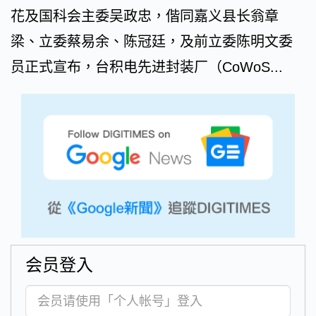
花及国科会主委吴政忠，偕同嘉义县长翁章
梁、立委蔡易余、陈冠廷，及前立委陈明文委
员正式宣布，台积电先进封装厂（CoWoS...
会员登入