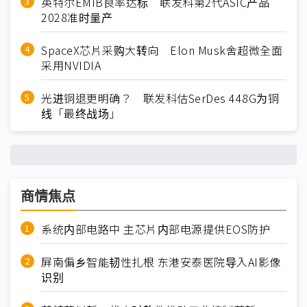
英特尔EMIB良率达标 联发科第2代ASIC产品
2028准时量产
SpaceX芯片采购大转向 Elon Musk舍超微全面
采用NVIDIA
光进铜退更明确？ 联发科估SerDes 448G为铜
线「最终战场」
商情焦点
系统内部电路中 主芯片内部电源提供EOS防护
屏南偏乡智能韧性扎根 东港安泰医院导入AI影像
识别