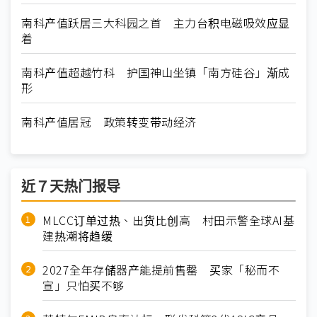
南科产值跃居三大科园之首 主力台积电磁吸效应显
着
南科产值超越竹科 护国神山坐镇「南方硅谷」渐成
形
南科产值居冠 政策转变带动经济
近７天热门报导
MLCC订单过热、出货比创高 村田示警全球AI基
建热潮将趋缓
2027全年存储器产能提前售罄 买家「秘而不
宣」只怕买不够