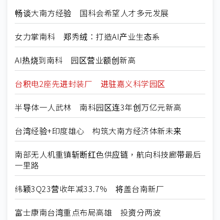
畅谈大南方经验 国科会希望人才多元发展
女力掌南科 郑秀绒：打造AI产业生态系
AI热烧到南科 园区营业额创新高
台积电2座先进封装厂 进驻嘉义科学园区
半导体一人武林 南科园区连3年创万亿元新高
台湾经验+印度雄心 构筑大南方经济体新未来
南部无人机重镇斩断红色供应链，航向科技廊带最后
一里路
纬颖3Q23营收年减33.7% 将盖台南新厂
富士康南台湾重点布局高雄 投资分两波