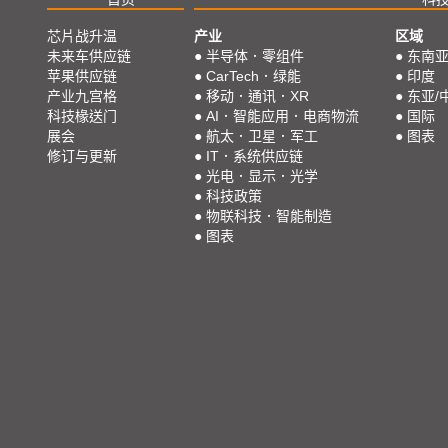
芯片战升温
产业
区域
未来车供应链
●
半导体．零组件
●
东南
苹果供应链
●
CarTech．绿能
●
印度
产业九宫格
●
移动．通讯．XR
●
东亚/
科技椽送门
●
AI．智能应用．电商物流
●
国际
展会
●
航太．卫星．军工
●
图表
修订与更新
●
IT．系统供应链
●
光电．显示．光学
●
科技政策
●
物联科技．智能制造
●
图表