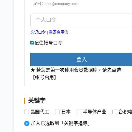
【范例：user@company.com】
忘记口令
|
重寄启用信
记住帐号口令
登入
★ 若您是第一次使用会员数据库，请先点选
【帐号启用】
关键字
晶圆代工
日本
半导体产业
台积
加入已选取到「关键字追踪」