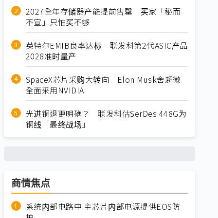
2027全年存储器产能提前售罄 买家「秘而
不宣」只怕买不够
英特尔EMIB良率达标 联发科第2代ASIC产品
2028准时量产
SpaceX芯片采购大转向 Elon Musk舍超微
全面采用NVIDIA
光进铜退更明确？ 联发科估SerDes 448G为
铜线「最终战场」
商情焦点
系统内部电路中 主芯片内部电源提供EOS防
护