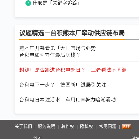
什麽是「关键字追踪」
议题精选－台积熊本厂牵动供应链布局
熊本厂开幕看见「大国气场与强势」
台积电如何守住最后底线？
封测厂是否跟进台积电赴日？ 业者看法不同调
台积电下一步？ 德国新厂进展引关注
台积电日本注活水 车用IDM势力暗潮涌动
关于我们
服务说明
着作权
隐私权
常见问题
|
|
|
|
|
首页
科