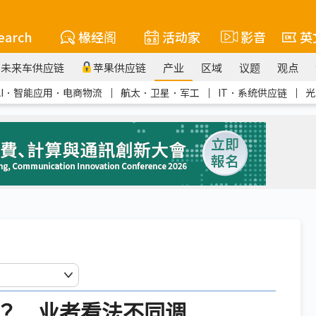
earch
椽经阁
活动家
影音
英
未来车供应链
苹果供应链
产业
区域
议题
观点
AI．智能应用．电商物流
｜
航太．卫星．军工
｜
IT．系统供应链
｜
光
？ 业者看法不同调