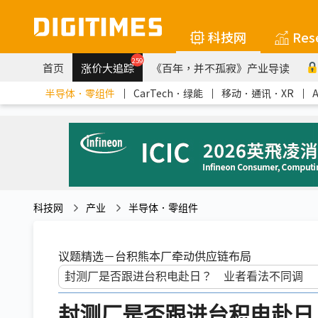
科技网
Res
259
首页
涨价大追踪
《百年，并不孤寂》产业导读
半导体．零组件
｜
CarTech．绿能
｜
移动．通讯．XR
｜
科技网
产业
半导体．零组件
议题精选－台积熊本厂牵动供应链布局
封测厂是否跟进台积电赴日