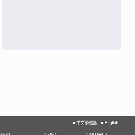
■
中文繁體版
■
English
DIGITIMES
椽经阁
活动家