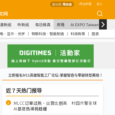
评估申请
登入
繁体版
简体版
文网
漫新闻
听新闻
每日椽真
商情
AI EXPO Taiwan
COM
电．显示．光学
｜
物联科技．智能制造
｜
科技政策
｜
图表
立即报名9/11高雄智能工厂论坛-掌握智造与零碳转型赛局！
近７天热门报导
MLCC订单过热、出货比创高 村田示警全球
AI基建热潮将趋缓