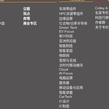
Colley &
议题
车用零组件
名家专栏
亚
观点
HPC关键零组件
科技行脚
商情
边缘运算
作者群
中国
展会专区
化合物/功率半导体
关于专栏
Green Tech
EV Focus
新兴科技
亚洲供应链
智能制造
智能家庭
物联网
宽频与无线
次时代移动通讯
Cloud
AI Focus
电脑运算
服务器
移动设备与应用
智能穿戴
CarTech
IC设计
IC制造