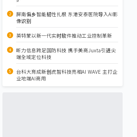
屏南偏乡智能韧性扎根 东港安泰医院导入AI影
像识别
英特蒙以新一代实时软件推动工业控制革新
昕力信息跨足国防科技 携手美商Juxta引进尖
端全域定位科技
台科大育成新创虎智科技亮相AI WAVE 主打企
业地端AI商用