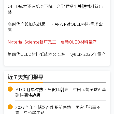
OLED成本还有机会下降 台学界提出关键材料新出
路
高时代产线加入战局 IT、AR/VR对OLED材料需求窜
高
Material Science新厂完工 启动OLED材料量产
第四代OLED材料低成本又长寿 Kyulux 2025年量产
近７天热门报导
MLCC订单过热、出货比创高 村田示警全球AI基
建热潮将趋缓
2027全年存储器产能提前售罄 买家「秘而不
宣」只怕买不够