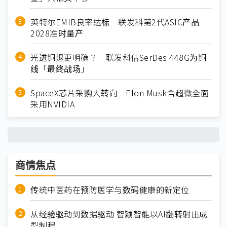
英特尔EMIB良率达标 联发科第2代ASIC产品
2028准时量产
光进铜退更明确？ 联发科估SerDes 448G为铜
线「最终战场」
SpaceX芯片采购大转向 Elon Musk舍超微全面
采用NVIDIA
商情焦点
传统中医药在预防医学与数码健康的新定位
从经验驱动到数据驱动 智颖智能以AI翻转射出成
型制程