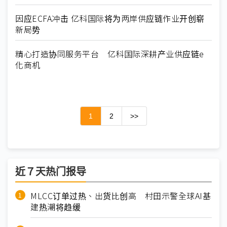
因应ECFA冲击 亿科国际将为两岸供应链作业开创崭
新局势
精心打造协同服务平台 亿科国际深耕产业供应链e
化商机
1
2
>>
近７天热门报导
MLCC订单过热、出货比创高 村田示警全球AI基
建热潮将趋缓