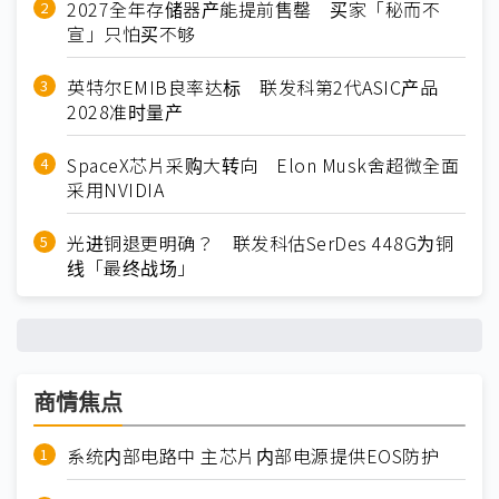
2027全年存储器产能提前售罄 买家「秘而不
宣」只怕买不够
英特尔EMIB良率达标 联发科第2代ASIC产品
2028准时量产
SpaceX芯片采购大转向 Elon Musk舍超微全面
采用NVIDIA
光进铜退更明确？ 联发科估SerDes 448G为铜
线「最终战场」
商情焦点
系统内部电路中 主芯片内部电源提供EOS防护