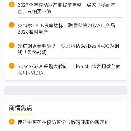
2027全年存储器产能提前售罄 买家「秘而不
宣」只怕买不够
英特尔EMIB良率达标 联发科第2代ASIC产品
2028准时量产
光进铜退更明确？ 联发科估SerDes 448G为铜
线「最终战场」
SpaceX芯片采购大转向 Elon Musk舍超微全面
采用NVIDIA
商情焦点
传统中医药在预防医学与数码健康的新定位