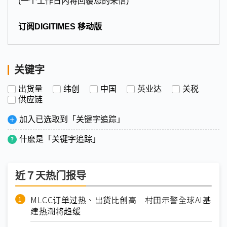
(一个工作日内将回覆您的来信)
订阅DIGITIMES 移动版
关键字
出货量
纬创
中国
英业达
关税
供应链
加入已选取到「关键字追踪」
什麽是「关键字追踪」
近７天热门报导
MLCC订单过热、出货比创高 村田示警全球AI基
建热潮将趋缓