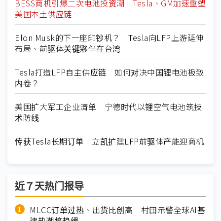
BESS商机引爆二次电池投资潮 Tesla、GM加速重塑
美国本土供应链
Elon Musk的下一座印钞机？ Tesla向LFP上游延伸
布局、前驱体关键夥伴在台湾
Tesla打造LFP自主供应链 如何对决中国锂电池极致
内卷？
美国扩大军工企业清单 宁德时代以锂空气电池筑技
术防线
传获Tesla长期订单 立凯扩建LFP前驱体产能迎商机
近７天热门报导
MLCC订单过热、出货比创高 村田示警全球AI基
建热潮将趋缓