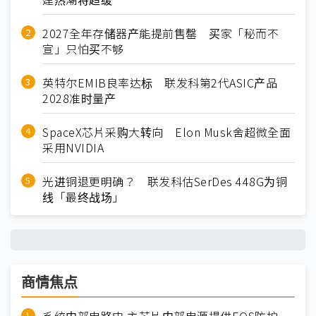
2027全年存储器产能提前售罄 买家「秘而不
宣」只怕买不够
英特尔EMIB良率达标 联发科第2代ASIC产品
2028准时量产
SpaceX芯片采购大转向 Elon Musk舍超微全面
采用NVIDIA
光进铜退更明确？ 联发科估SerDes 448G为铜
线「最终战场」
商情焦点