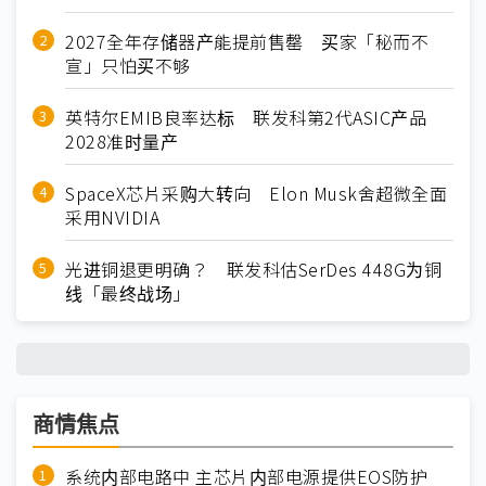
2027全年存储器产能提前售罄 买家「秘而不
宣」只怕买不够
英特尔EMIB良率达标 联发科第2代ASIC产品
2028准时量产
SpaceX芯片采购大转向 Elon Musk舍超微全面
采用NVIDIA
光进铜退更明确？ 联发科估SerDes 448G为铜
线「最终战场」
商情焦点
系统内部电路中 主芯片内部电源提供EOS防护