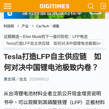
科技网
产业
CarTech．绿能
议题精选－Elon Musk的下一座印钞机：LFP电池
Tesla打造LFP自主供应链 如
何对决中国锂电池极致内卷？
黄女瑛
／
台北
2026/06/12
从台湾锂电池材料业者立凯公开现金增资说明
书中，可以观察到其磷酸铁锂（LFP）正极材料