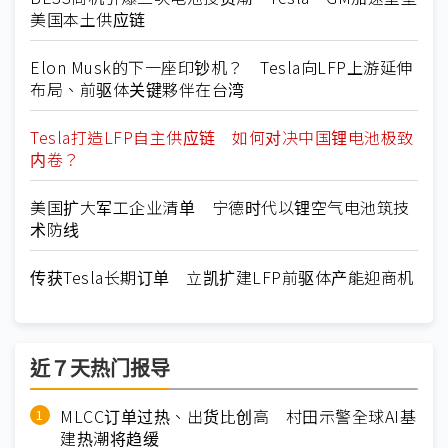
美国本土供应链
Elon Musk的下一座印钞机？ Tesla向LFP上游延伸
布局、前驱体关键夥伴在台湾
Tesla打造LFP自主供应链 如何对决中国锂电池极致
内卷？
美国扩大军工企业清单 宁德时代以锂空气电池筑技
术防线
传获Tesla长期订单 立凯扩建LFP前驱体产能迎商机
近７天热门报导
MLCC订单过热、出货比创高 村田示警全球AI基
建热潮将趋缓