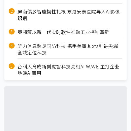
屏南偏乡智能韧性扎根 东港安泰医院导入AI影像
识别
英特蒙以新一代实时软件推动工业控制革新
昕力信息跨足国防科技 携手美商Juxta引进尖端
全域定位科技
台科大育成新创虎智科技亮相AI WAVE 主打企业
地端AI商用