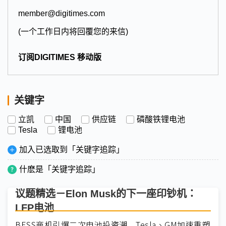
member@digitimes.com
(一个工作日内将回覆您的来信)
订阅DIGITIMES 移动版
关键字
立凯
中国
供应链
磷酸铁锂电池
Tesla
锂电池
加入已选取到「关键字追踪」
什麽是「关键字追踪」
议题精选－Elon Musk的下一座印钞机：
LFP电池
BESS商机引爆二次电池投资潮 Tesla、GM加速重塑