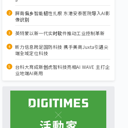
屏南偏乡智能韧性扎根 东港安泰医院导入AI影
像识别
英特蒙以新一代实时软件推动工业控制革新
昕力信息跨足国防科技 携手美商Juxta引进尖
端全域定位科技
台科大育成新创虎智科技亮相AI WAVE 主打企
业地端AI商用