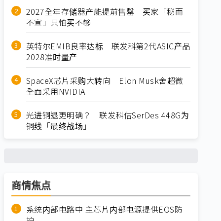
2027全年存储器产能提前售罄 买家「秘而
不宣」只怕买不够
英特尔EMIB良率达标 联发科第2代ASIC产品
2028准时量产
SpaceX芯片采购大转向 Elon Musk舍超微
全面采用NVIDIA
光进铜退更明确？ 联发科估SerDes 448G为
铜线「最终战场」
商情焦点
系统内部电路中 主芯片内部电源提供EOS防
护