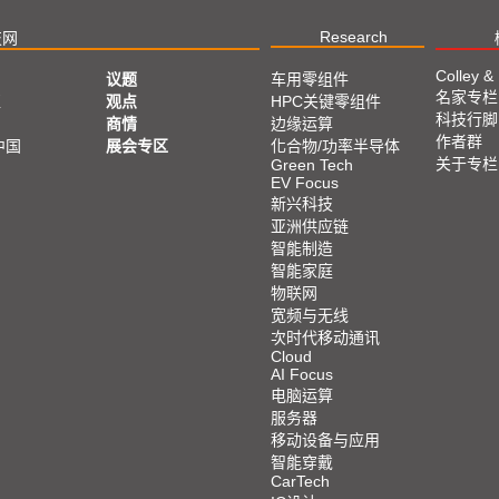
Research
技网
Colley &
议题
车用零组件
名家专栏
亚
观点
HPC关键零组件
科技行脚
商情
边缘运算
作者群
中国
展会专区
化合物/功率半导体
关于专栏
Green Tech
EV Focus
新兴科技
亚洲供应链
智能制造
智能家庭
物联网
宽频与无线
次时代移动通讯
Cloud
AI Focus
电脑运算
服务器
移动设备与应用
智能穿戴
CarTech