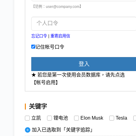
【范例：user@company.com】
忘记口令
|
重寄启用信
记住帐号口令
登入
★ 若您是第一次使用会员数据库，请先点选
【帐号启用】
关键字
立凯
锂电池
Elon Musk
Tesla
加入已选取到「关键字追踪」