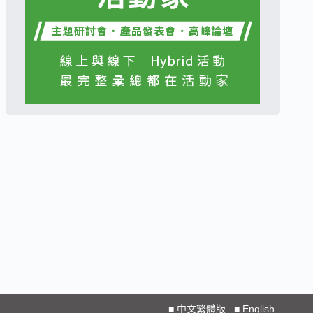
■
中文繁體版
■
English