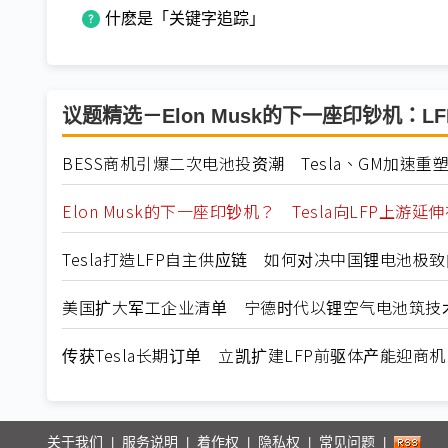
什麽是「关键字追踪」
议题精选－Elon Musk的下一座印钞机：L
BESS商机引爆二次电池投资潮 Tesla、GM加速
Elon Musk的下一座印钞机？ Tesla向LFP上
Tesla打造LFP自主供应链 如何对决中国锂电池极
美国扩大军工企业清单 宁德时代以锂空气电池筑技
传获Tesla长期订单 立凯扩建LFP前驱体产能迎商机
关于我们
服务说明
着作权
隐私权
常见问题
|
|
|
|
|