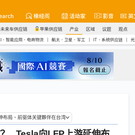
earch
椽经阁
活动家
影音
英
未来车供应链
苹果供应链
产业
区域
议题
观点
AI．智能应用．电商物流
｜
航太．卫星．军工
｜
IT．系统供应链
｜
光
？ Tesla向LFP上游延伸布