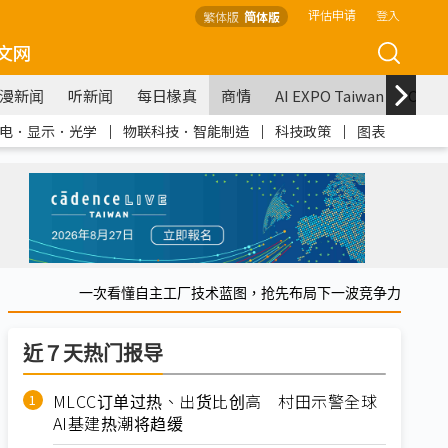
评估申请
登入
繁体版
简体版
文网
漫新闻
听新闻
每日椽真
商情
AI EXPO Taiwan
COM
电．显示．光学
｜
物联科技．智能制造
｜
科技政策
｜
图表
一次看懂自主工厂技术蓝图，抢先布局下一波竞争力
近７天热门报导
MLCC订单过热、出货比创高 村田示警全球
AI基建热潮将趋缓