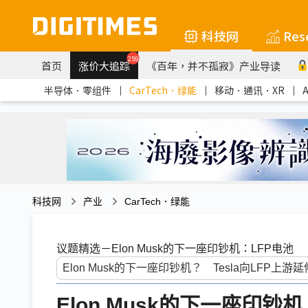
科技网
Res
259
首页
涨价大追踪
《百年，并不孤寂》产业导读
半导体．零组件
｜
CarTech．绿能
｜
移动．通讯．XR
｜
科技网
产业
CarTech．绿能
议题精选－Elon Musk的下一座印钞机：LFP电池
Elon Musk的下一座印钞机