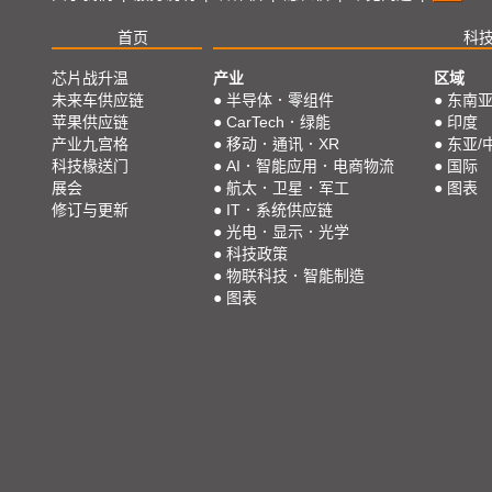
首页
科
芯片战升温
产业
区域
未来车供应链
●
半导体．零组件
●
东南
苹果供应链
●
CarTech．绿能
●
印度
产业九宫格
●
移动．通讯．XR
●
东亚/
科技椽送门
●
AI．智能应用．电商物流
●
国际
展会
●
航太．卫星．军工
●
图表
修订与更新
●
IT．系统供应链
●
光电．显示．光学
●
科技政策
●
物联科技．智能制造
●
图表