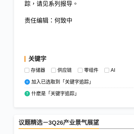
踪，请见系列报导。
责任编辑：何致中
关键字
存储器
供应链
零组件
AI
加入已选取到「关键字追踪」
什麽是「关键字追踪」
议题精选－3Q26产业景气展望