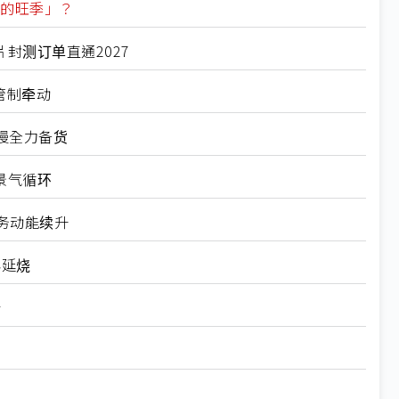
谲的旺季」？
封测订单直通2027
管制牵动
慢全力备货
景气循环
厂务动能续升
再延烧
价