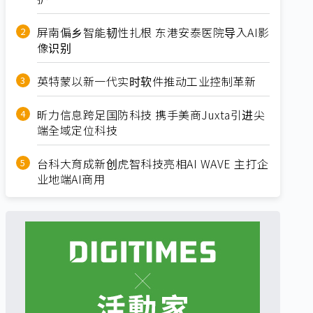
屏南偏乡智能韧性扎根 东港安泰医院导入AI影
像识别
英特蒙以新一代实时软件推动工业控制革新
昕力信息跨足国防科技 携手美商Juxta引进尖
端全域定位科技
台科大育成新创虎智科技亮相AI WAVE 主打企
业地端AI商用