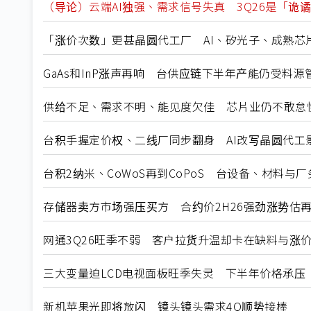
（导论）云端AI独强、需求信号失真 3Q26是「诡
「涨价次数」更甚晶圆代工厂 AI、矽光子、成熟芯片
GaAs和InP涨声再响 台供应链下半年产能仍受料源
供给不足、需求不明、能见度欠佳 芯片业仍不敢怠
台积手握定价权、二线厂同步翻身 AI改写晶圆代工
台积2纳米、CoWoS再到CoPoS 台设备、材料与
存储器卖方市场强压买方 合约价2H26强劲涨势估
网通3Q26旺季不弱 客户拉货升温却卡在缺料与涨
三大变量迫LCD电视面板旺季失灵 下半年价格承压
新机苹果光即将放闪 镜头镜头需求4Q顺势接棒