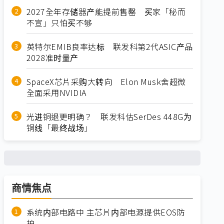
2027全年存储器产能提前售罄 买家「秘而
不宣」只怕买不够
英特尔EMIB良率达标 联发科第2代ASIC产品
2028准时量产
SpaceX芯片采购大转向 Elon Musk舍超微
全面采用NVIDIA
光进铜退更明确？ 联发科估SerDes 448G为
铜线「最终战场」
商情焦点
系统内部电路中 主芯片内部电源提供EOS防
护