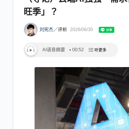
旺季」？
刘宪杰
／
评析
2026/06/30
AI语音摘要
00:52
听更多