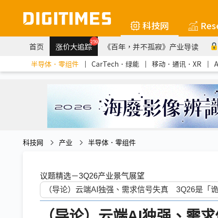
科技网
Res
259
首页
涨价大追踪
《百年，并不孤寂》产业导读
半导体．零组件
｜
CarTech．绿能
｜
移动．通讯．XR
｜
科技网
产业
半导体．零组件
议题精选－3Q26产业景气展望
（导论）云端AI独强、需求