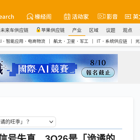
earch
椽经阁
活动家
影音
英
未来车供应链
苹果供应链
产业
区域
议题
观点
AI．智能应用．电商物流
｜
航太．卫星．军工
｜
IT．系统供应链
｜
光
信号失真 3Q26是「诡谲的