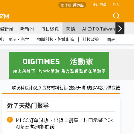
评估申请
登入
繁体版
简体版
文网
漫新闻
听新闻
每日椽真
商情
AI EXPO Taiwan
COM
电．显示．光学
｜
物联科技．智能制造
｜
科技政策
｜
图表
联发科设计观点 应材材料创新 独家开讲 破除AI芯片供应链
近７天热门报导
MLCC订单过热、出货比创高 村田示警全球
AI基建热潮将趋缓