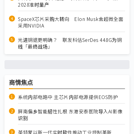
2028准时量产
SpaceX芯片采购大转向 Elon Musk舍超微全面
采用NVIDIA
光进铜退更明确？ 联发科估SerDes 448G为铜
线「最终战场」
商情焦点
系统内部电路中 主芯片内部电源提供EOS防护
屏南偏乡智能韧性扎根 东港安泰医院导入AI影像
识别
英特蒙以新一代实时软件推动工业控制革新