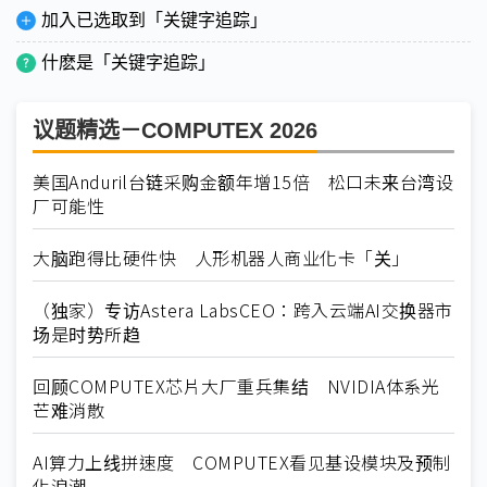
加入已选取到「关键字追踪」
什麽是「关键字追踪」
议题精选－COMPUTEX 2026
美国Anduril台链采购金额年增15倍 松口未来台湾设
厂可能性
大脑跑得比硬件快 人形机器人商业化卡「关」
（独家）专访Astera LabsCEO：跨入云端AI交换器市
场是时势所趋
回顾COMPUTEX芯片大厂重兵集结 NVIDIA体系光
芒难消散
AI算力上线拼速度 COMPUTEX看见基设模块及预制
化浪潮