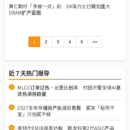
黄仁勳吁「多做一点」前 SK海力士已规划庞大
DRAM扩产蓝图
1
2
3
4
5
>>
近７天热门报导
MLCC订单过热、出货比创高 村田示警全球AI基
建热潮将趋缓
2027全年存储器产能提前售罄 买家「秘而不
宣」只怕买不够
英特尔EMIB良率达标 联发科第2代ASIC产品