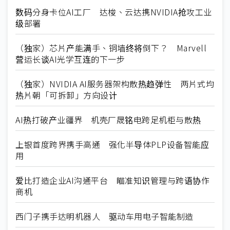
数码分身卡位AI工厂 达梭、云达携NVIDIA抢攻工业
级部署
（独家）芯片产能满手、铜墙终将倒下？ Marvell
营运长谈AI光学互连的下一步
（独家）NVIDIA AI服务器架构散热趋弹性 两片式均
热片朝「可拆卸」方向设计
AI热打破产业疆界 机壳厂晟铭电跨足机柜与散热
上银首度跨界携手高通 强化半导体PLP设备智能应
用
爱比打造企业AI沟通平台 瞄准知识管理与跨语协作
商机
西门子携手达明机器人 驱动车用电子智能制造