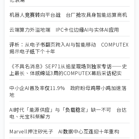
机器人竞赛转向平台战 台厂抢攻具身智能运算商机
云端算力外溢地端 IPC卡位边缘AI与实体AI应用
评析：从电子书翻页跨入AI与智能移动 COMPUTEX
揭示电子纸下个十年
《不具名消息》SEP71从追星现场到独家专访——史
上最长、体感绵延3周的COMPUTEX幕后采访纪实
中小企AI普及率仅11.9% 政府盼母鸡带小鸡加速落
地
AI时代「能源供应」与「负载稳定」缺一不可 台达
电、光宝科祭解方
Marvell押注矽光子 AI数据中心互连迎十年重构