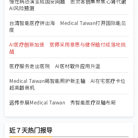
慢性病恐演变成国安问题 思灵客创集聚焦心肾代谢
AI风险预测
台湾智能医疗拼出海 Medical Taiwan打开国际能见
度
AI医疗创新加速 医师采用意愿与健保给付成落地挑
战
医疗服务走出医院 AI医材软件应用升温
Medical Taiwan揭智能照护新主轴 AI在宅医疗卡位
超高龄商机
远传参展Medical Taiwan 秀智能医疗双轴布局
近７天热门报导