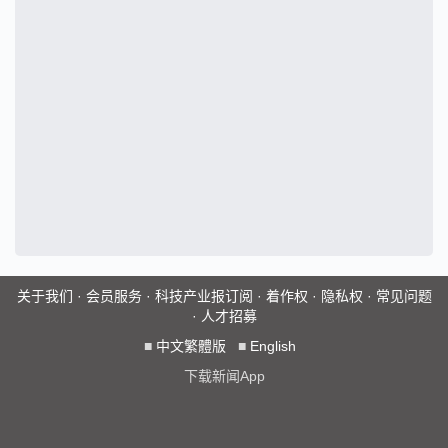
关于我们
·
会员服务
·
科技产业报订阅
·
着作权
·
隐私权
·
常见问题
·
人才招募
■
中文繁體版
■
English
下载新闻App