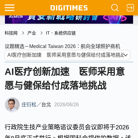
科技网
产业
IT．系统供应链
议题精选－Medical Taiwan 2026：航向全球照护商机
AI医疗创新加速 医师采用意
愿与健保给付成落地挑战
庄衍松
／
台北
2026/06/26
行政院生技产业策略谘议委员会议即将于2026