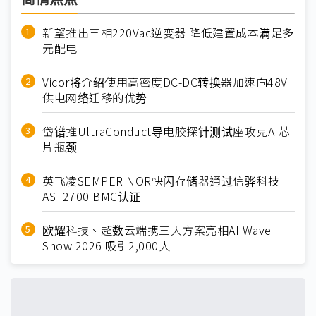
新望推出三相220Vac逆变器 降低建置成本满足多
元配电
Vicor将介绍使用高密度DC-DC转换器加速向48V
供电网络迁移的优势
岱镨推UltraConduct导电胶探针测试座攻克AI芯
片瓶颈
英飞凌SEMPER NOR快闪存储器通过信骅科技
AST2700 BMC认证
欧耀科技、超数云端携三大方案亮相AI Wave
Show 2026 吸引2,000人