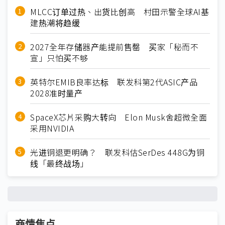
MLCC订单过热、出货比创高 村田示警全球AI基
建热潮将趋缓
2027全年存储器产能提前售罄 买家「秘而不
宣」只怕买不够
英特尔EMIB良率达标 联发科第2代ASIC产品
2028准时量产
SpaceX芯片采购大转向 Elon Musk舍超微全面
采用NVIDIA
光进铜退更明确？ 联发科估SerDes 448G为铜
线「最终战场」
商情焦点