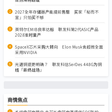
2027全年存储器产能提前售罄 买家「秘而不
宣」只怕买不够
英特尔EMIB良率达标 联发科第2代ASIC产品
2028准时量产
SpaceX芯片采购大转向 Elon Musk舍超微全面
采用NVIDIA
光进铜退更明确？ 联发科估SerDes 448G为铜
线「最终战场」
商情焦点