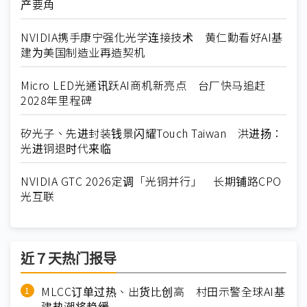
产要角
NVIDIA携手康宁强化光学连接技术 黄仁勳看好AI基
建为美国制造业再造契机
Micro LED光通讯跃AI商机新亮点 台厂快马追赶
2028年里程碑
矽光子、先进封装钱景闪耀Touch Taiwan 洪进扬：
光进铜退时代来临
NVIDIA GTC 2026定调「光铜并行」 长期铺路CPO
光互联
近７天热门报导
MLCC订单过热、出货比创高 村田示警全球AI基
建热潮将趋缓