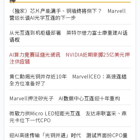
棒
（独家）芯片产能满手、铜墙终将倒下？ Marvell
营运长谈AI光学互连的下一步
从光互连到机柜级部署 英特尔借力富士康重建AI话
语权
AI算力竞赛延烧光通讯 NVIDIA近期豪掷25亿美元押
注供应链
黄仁勳揭光铜并存近10年 MarvellCEO：高速连结
全方位准备好了
Marvell押注矽光子 AI数据中心互连迎十年重构
微软力拱Micro LED短距光互连 友达串联富采、鼎
元卡位下一代CPO
迎AI高速传输「光铜并进」时代 测试界面扮CPO量