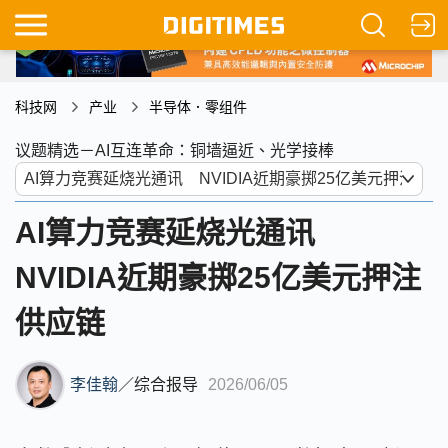
科技网
产业
半导体．零组件
议题精选－AI互连革命：铜墙逼近、光学接棒
AI算力竞赛延烧光通讯
NVIDIA近期豪掷25亿美元押注
供应链
李佳翰
／
综合报导
2026/06/05