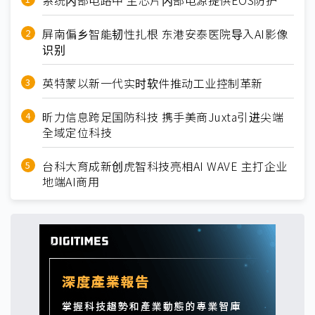
系统内部电路中 主芯片内部电源提供EOS防护
屏南偏乡智能韧性扎根 东港安泰医院导入AI影像
识别
英特蒙以新一代实时软件推动工业控制革新
昕力信息跨足国防科技 携手美商Juxta引进尖端
全域定位科技
台科大育成新创虎智科技亮相AI WAVE 主打企业
地端AI商用