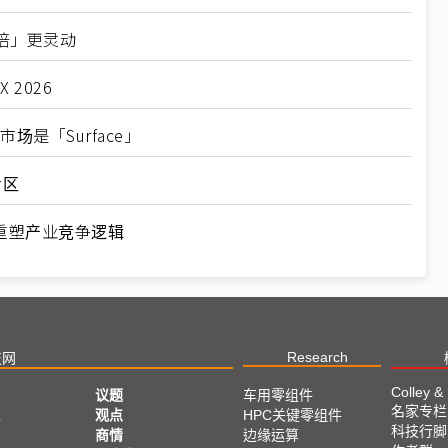
倍」更灵动
2026
场是「Surface」
专区
重塑产业竞争逻辑
Research
技网
Colley &
议题
车用零组件
名家专栏
亚
观点
HPC关键零组件
科技行脚
商情
边缘运算