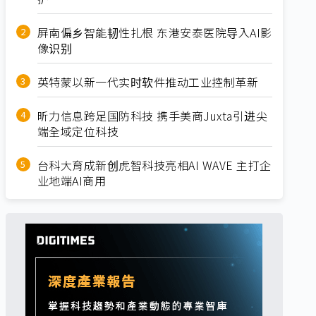
屏南偏乡智能韧性扎根 东港安泰医院导入AI影
像识别
英特蒙以新一代实时软件推动工业控制革新
昕力信息跨足国防科技 携手美商Juxta引进尖
端全域定位科技
台科大育成新创虎智科技亮相AI WAVE 主打企
业地端AI商用