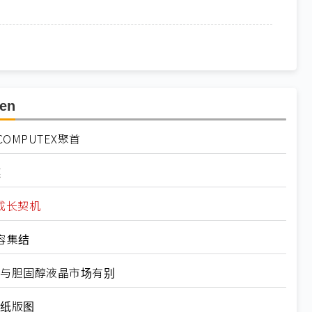
en
MPUTEX聚首
链
成长契机
阵容集结
：与胆固醇液晶市场有别
子纸版图