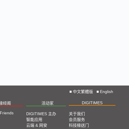
■
中文繁體版
■
English
DIGITIMES
椽经阁
活动家
 Friends
DIGITIMES 主办
关于我们
智能应用
会员服务
云端 & 网安
科技椽送门