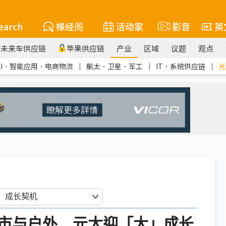
earch
椽经阁
活动家
影音
英
未来车供应链
苹果供应链
产业
区域
议题
观点
AI．智能应用．电商物流
｜
航太．卫星．军工
｜
IT．系统供应链
｜
光
城市与户外 元太迎「大」成长