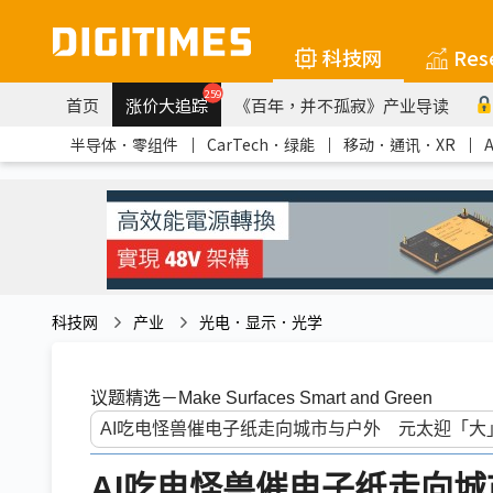
科技网
Res
259
首页
涨价大追踪
《百年，并不孤寂》产业导读
半导体．零组件
｜
CarTech．绿能
｜
移动．通讯．XR
｜
科技网
产业
光电．显示．光学
议题精选－Make Surfaces Smart and Green
AI吃电怪兽催电子纸走向