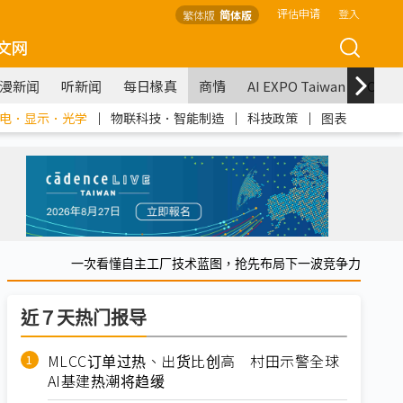
评估申请
登入
繁体版
简体版
文网
漫新闻
听新闻
每日椽真
商情
AI EXPO Taiwan
COM
电．显示．光学
｜
物联科技．智能制造
｜
科技政策
｜
图表
一次看懂自主工厂技术蓝图，抢先布局下一波竞争力
近７天热门报导
MLCC订单过热、出货比创高 村田示警全球
AI基建热潮将趋缓