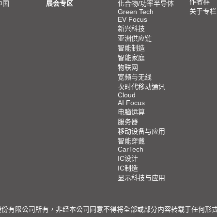
作者群
中国
展会专区
化合物/功率半导体
关于专栏
Green Tech
EV Focus
新兴科技
亚洲供应链
智能制造
智能家庭
物联网
宽频与无线
次时代移动通讯
Cloud
AI Focus
电脑运算
服务器
移动设备与应用
智能穿戴
CarTech
IC设计
IC制造
显示科技与应用
限公司所有，非经本公司同意不得将全部或部分内容转载于任何形式之媒体 © 