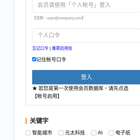
【范例：user@company.com】
忘记口令
|
重寄启用信
记住帐号口令
登入
★ 若您是第一次使用会员数据库，请先点选
【帐号启用】
关键字
智能城市
元太科技
AI
电子纸