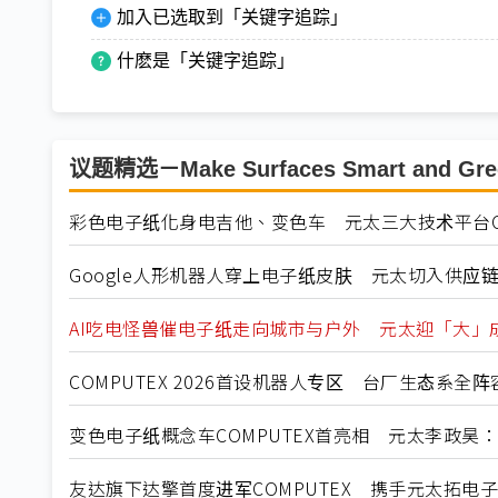
加入已选取到「关键字追踪」
什麽是「关键字追踪」
议题精选－Make Surfaces Smart and Gre
彩色电子纸化身电吉他、变色车 元太三大技术平台CO
Google人形机器人穿上电子纸皮肤 元太切入供应
AI吃电怪兽催电子纸走向城市与户外 元太迎「大」
COMPUTEX 2026首设机器人专区 台厂生态系全
变色电子纸概念车COMPUTEX首亮相 元太李政昊
友达旗下达擎首度进军COMPUTEX 携手元太拓电