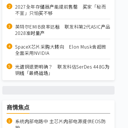
2027全年存储器产能提前售罄 买家「秘而
不宣」只怕买不够
英特尔EMIB良率达标 联发科第2代ASIC产品
2028准时量产
SpaceX芯片采购大转向 Elon Musk舍超微
全面采用NVIDIA
光进铜退更明确？ 联发科估SerDes 448G为
铜线「最终战场」
商情焦点
系统内部电路中 主芯片内部电源提供EOS防
护