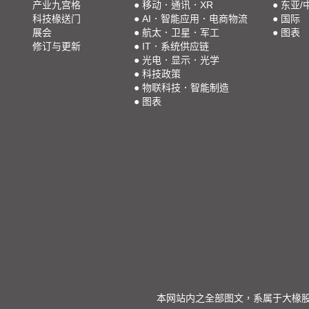
产业九宫格
●
移动．通讯．XR
●
东亚/
科技椽送门
●
AI．智能应用．电商物流
●
国际
展会
●
航太．卫星．军工
●
图表
修订与更新
●
IT．系统供应链
●
光电．显示．光学
●
科技政策
●
物联科技．智能制造
●
图表
本网站内之全部图文，系属于大椽股份有