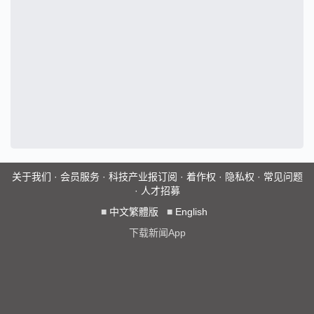
关于我们
·
会员服务
·
科技产业报订阅
·
着作权
·
隐私权
·
常见问题
·
人才招募
■
中文繁體版
■
English
下载新闻App