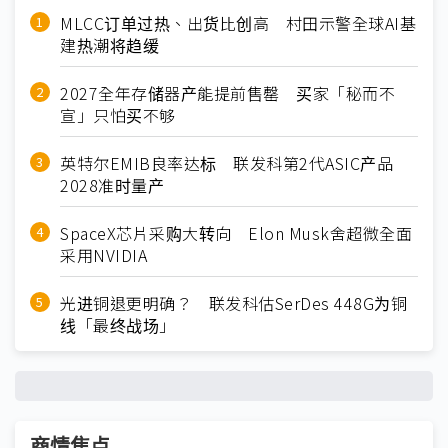
MLCC订单过热、出货比创高 村田示警全球AI基
建热潮将趋缓
2027全年存储器产能提前售罄 买家「秘而不
宣」只怕买不够
英特尔EMIB良率达标 联发科第2代ASIC产品
2028准时量产
SpaceX芯片采购大转向 Elon Musk舍超微全面
采用NVIDIA
光进铜退更明确？ 联发科估SerDes 448G为铜
线「最终战场」
商情焦点