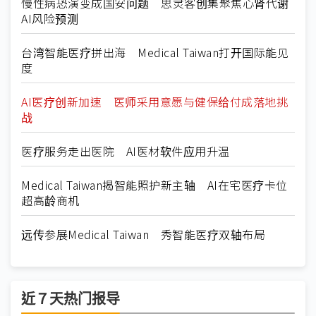
慢性病恐演变成国安问题 思灵客创集聚焦心肾代谢
AI风险预测
台湾智能医疗拼出海 Medical Taiwan打开国际能见
度
AI医疗创新加速 医师采用意愿与健保给付成落地挑
战
医疗服务走出医院 AI医材软件应用升温
Medical Taiwan揭智能照护新主轴 AI在宅医疗卡位
超高龄商机
远传参展Medical Taiwan 秀智能医疗双轴布局
近７天热门报导