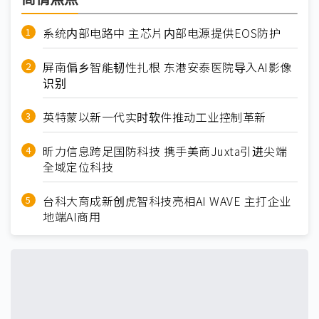
系统内部电路中 主芯片内部电源提供EOS防护
屏南偏乡智能韧性扎根 东港安泰医院导入AI影像
识别
英特蒙以新一代实时软件推动工业控制革新
昕力信息跨足国防科技 携手美商Juxta引进尖端
全域定位科技
台科大育成新创虎智科技亮相AI WAVE 主打企业
地端AI商用