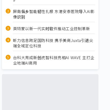
屏南偏乡智能韧性扎根 东港安泰医院导入AI影
像识别
英特蒙以新一代实时软件推动工业控制革新
昕力信息跨足国防科技 携手美商Juxta引进尖
端全域定位科技
台科大育成新创虎智科技亮相AI WAVE 主打企
业地端AI商用