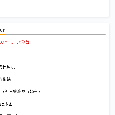
en
MPUTEX聚首
链
成长契机
阵容集结
：与胆固醇液晶市场有别
子纸版图