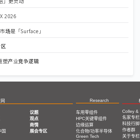
倍」更灵动
2026
场是「Surface」
专区
重塑产业竞争逻辑
Research
技网
Colley &
议题
车用零组件
名家专栏
亚
观点
HPC关键零组件
科技行脚
商情
边缘运算
作者群
中国
展会专区
化合物/功率半导体
关于专栏
Green Tech