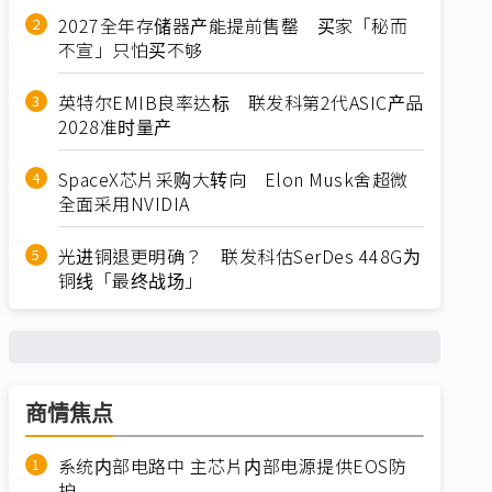
2027全年存储器产能提前售罄 买家「秘而
不宣」只怕买不够
英特尔EMIB良率达标 联发科第2代ASIC产品
2028准时量产
SpaceX芯片采购大转向 Elon Musk舍超微
全面采用NVIDIA
光进铜退更明确？ 联发科估SerDes 448G为
铜线「最终战场」
商情焦点
系统内部电路中 主芯片内部电源提供EOS防
护