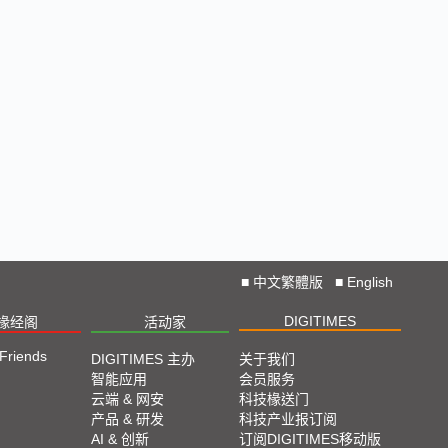
■
中文繁體版
■
English
DIGITIMES
椽经阁
活动家
 Friends
DIGITIMES 主办
关于我们
智能应用
会员服务
云端 & 网安
科技椽送门
产品 & 研发
科技产业报订阅
AI & 创新
订阅DIGITIMES移动版