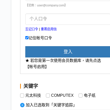
【范例：user@company.com】
忘记口令
|
重寄启用信
记住帐号口令
登入
★ 若您是第一次使用会员数据库，请先点选
【帐号启用】
关键字
元太科技
COMPUTEX
电子纸
加入已选取到「关键字追踪」