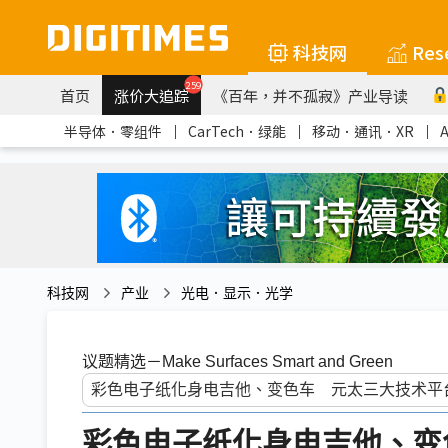
科技网
Res
259
首页
涨价大追踪
《百年，并不孤寂》产业导读
半导体．零组件
｜
CarTech．绿能
｜
移动．通讯．XR
｜
科技网
产业
光电．显示．光学
议题精选－Make Surfaces Smart and Green
彩色电子纸化身电吉他、变