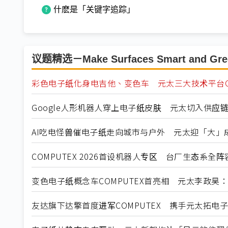
什麽是「关键字追踪」
议题精选－Make Surfaces Smart and Gre
彩色电子纸化身电吉他、变色车 元太三大技术平台CO
Google人形机器人穿上电子纸皮肤 元太切入供应
AI吃电怪兽催电子纸走向城市与户外 元太迎「大」
COMPUTEX 2026首设机器人专区 台厂生态系全
变色电子纸概念车COMPUTEX首亮相 元太李政昊
友达旗下达擎首度进军COMPUTEX 携手元太拓电