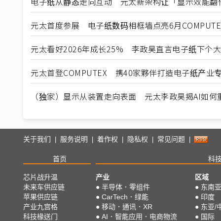
电子纸从静态走向互动 元太新架构让「显示效能翻
元太首度参展 电子纸数码相框墙点亮6月COMPUTEX 
元太看好2026年成长25% 李政昊直言电子纸下个大市
元太首登COMPUTEX 携40家夥伴打造电子纸产业
（独家）显示从装置走向表面 元太李政昊揭AI如何
关于我们
服务说明
着作权
隐私权
常见问题
|
|
|
|
|
首页
科
芯片战升温
产业
区域
未来车供应链
●
半导体．零组件
●
东南
苹果供应链
●
CarTech．绿能
●
印度
产业九宫格
●
移动．通讯．XR
●
东亚/
科技椽送门
●
AI．智能应用．电商物流
●
国际