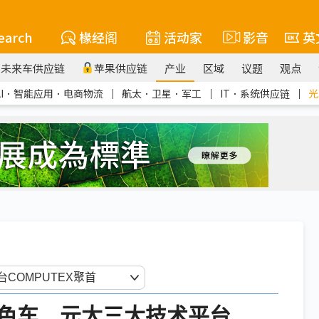
earch
椽经阁
活动家
影音
英
未来车供应链
苹果供应链
产业
区域
议题
观点
AI．智能应用．电商物流
｜
航太．卫星．军工
｜
IT．系统供应链
｜
光
色车 元太三大技术平台