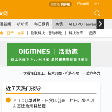
评估申请
登入
繁体版
简体版
文网
漫新闻
听新闻
每日椽真
商情
AI EXPO Taiwan
COM
电．显示．光学
｜
物联科技．智能制造
｜
科技政策
｜
图表
一次看懂自主工厂技术蓝图，抢先布局下一波竞争力
近７天热门报导
MLCC订单过热、出货比创高 村田示警全球
AI基建热潮将趋缓