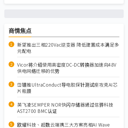
商情焦点
新望推出三相220Vac逆变器 降低建置成本满足多
元配电
Vicor将介绍使用高密度DC-DC转换器加速向48V
供电网络迁移的优势
岱镨推UltraConduct导电胶探针测试座攻克AI芯
片瓶颈
英飞凌SEMPER NOR快闪存储器通过信骅科技
AST2700 BMC认证
欧耀科技、超数云端携三大方案亮相AI Wave