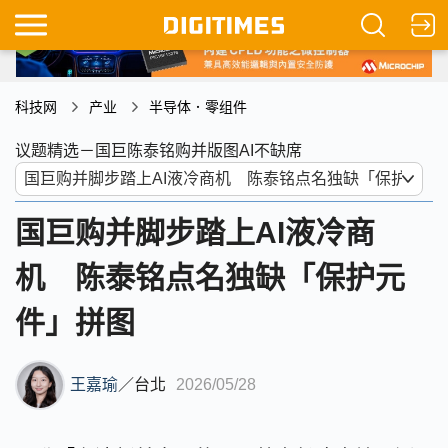
科技网
产业
半导体．零组件
议题精选－国巨陈泰铭购并版图AI不缺席
国巨购并脚步踏上AI液冷商
机 陈泰铭点名独缺「保护元
件」拼图
王嘉瑜
／
台北
2026/05/28