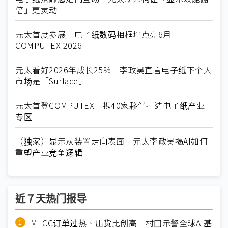
倍」更灵动
元太首度参展 电子纸数码相框墙点亮6月
COMPUTEX 2026
元太看好2026年成长25% 李政昊直言电子纸下个大
市场是「Surface」
元太首登COMPUTEX 携40家夥伴打造电子纸产业
专区
（独家）显示从装置走向表面 元太李政昊揭AI如何
重塑产业竞争逻辑
近７天热门报导
MLCC订单过热、出货比创高 村田示警全球AI基