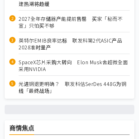
建热潮将趋缓
2027全年存储器产能提前售罄 买家「秘而不
宣」只怕买不够
英特尔EMIB良率达标 联发科第2代ASIC产品
2028准时量产
SpaceX芯片采购大转向 Elon Musk舍超微全面
采用NVIDIA
光进铜退更明确？ 联发科估SerDes 448G为铜
线「最终战场」
商情焦点