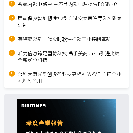
系统内部电路中 主芯片内部电源提供EOS防护
屏南偏乡智能韧性扎根 东港安泰医院导入AI影像
识别
英特蒙以新一代实时软件推动工业控制革新
昕力信息跨足国防科技 携手美商Juxta引进尖端
全域定位科技
台科大育成新创虎智科技亮相AI WAVE 主打企业
地端AI商用