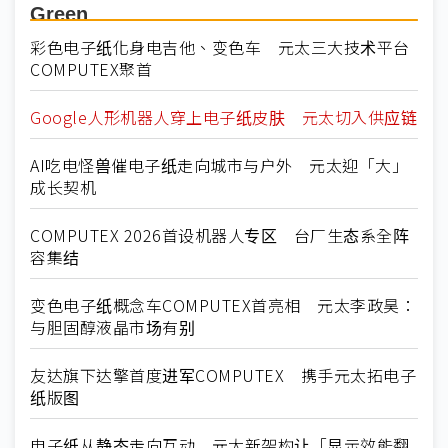
Green
彩色电子纸化身电吉他、变色车 元太三大技术平台
COMPUTEX聚首
Google人形机器人穿上电子纸皮肤 元太切入供应链
AI吃电怪兽催电子纸走向城市与户外 元太迎「大」
成长契机
COMPUTEX 2026首设机器人专区 台厂生态系全阵
容集结
变色电子纸概念车COMPUTEX首亮相 元太李政昊：
与胆固醇液晶市场有别
友达旗下达擎首度进军COMPUTEX 携手元太拓电子
纸版图
电子纸从静态走向互动 元太新架构让「显示效能翻