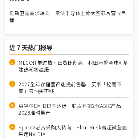
低轨卫星需求爆发 意法半导体上修太空芯片营收目
标
近７天热门报导
MLCC订单过热、出货比创高 村田示警全球AI基
建热潮将趋缓
2027全年存储器产能提前售罄 买家「秘而不
宣」只怕买不够
英特尔EMIB良率达标 联发科第2代ASIC产品
2028准时量产
SpaceX芯片采购大转向 Elon Musk舍超微全面
采用NVIDIA