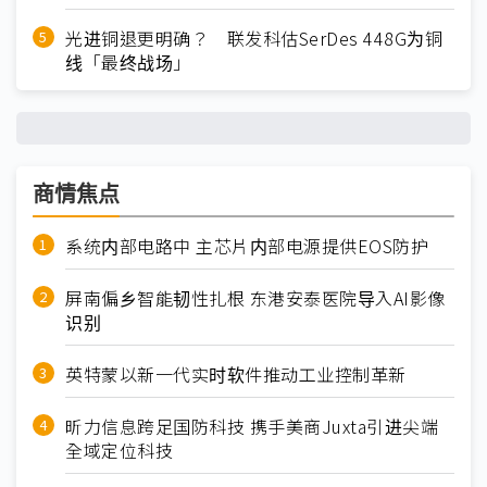
光进铜退更明确？ 联发科估SerDes 448G为铜
线「最终战场」
商情焦点
系统内部电路中 主芯片内部电源提供EOS防护
屏南偏乡智能韧性扎根 东港安泰医院导入AI影像
识别
英特蒙以新一代实时软件推动工业控制革新
昕力信息跨足国防科技 携手美商Juxta引进尖端
全域定位科技