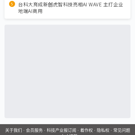
台科大育成新创虎智科技亮相AI WAVE 主打企业
地端AI商用
关于我们
·
会员服务
·
科技产业报订阅
·
着作权
·
隐私权
·
常见问题