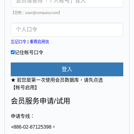
【范例：user@company.com】
忘记口令
|
重寄启用信
记住帐号口令
登入
★ 若您是第一次使用会员数据库，请先点选
【帐号启用】
会员服务申请/试用
申请专线：
+886-02-87125398。