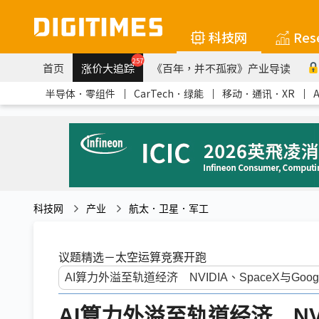
科技网
Res
257
首页
涨价大追踪
《百年，并不孤寂》产业导读
半导体．零组件
｜
CarTech．绿能
｜
移动．通讯．XR
｜
科技网
产业
航太．卫星．军工
议题精选－太空运算竞赛开跑
AI算力外溢至轨道经济 NVID