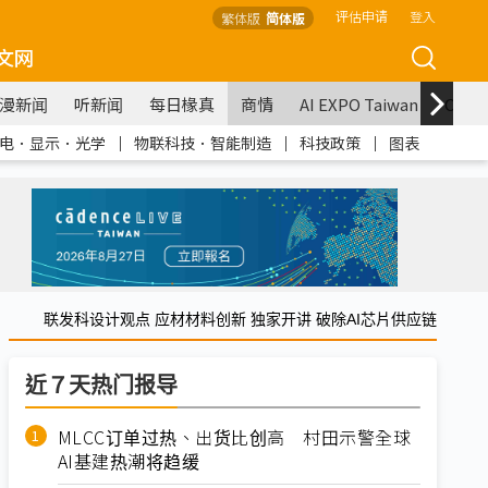
评估申请
登入
繁体版
简体版
文网
漫新闻
听新闻
每日椽真
商情
AI EXPO Taiwan
COM
电．显示．光学
｜
物联科技．智能制造
｜
科技政策
｜
图表
联发科设计观点 应材材料创新 独家开讲 破除AI芯片供应链
近７天热门报导
MLCC订单过热、出货比创高 村田示警全球
AI基建热潮将趋缓