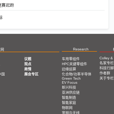
心竞赛起跑
标
Research
技网
Colley &
议题
车用零组件
名家专栏
亚
观点
HPC关键零组件
科技行脚
商情
边缘运算
作者群
中国
展会专区
化合物/功率半导体
关于专栏
Green Tech
EV Focus
新兴科技
亚洲供应链
智能制造
智能家庭
物联网
宽频与无线