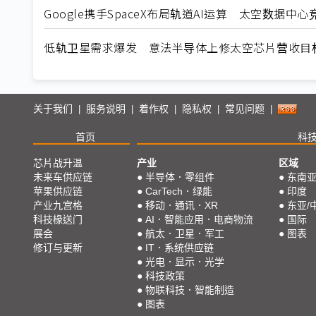
Google携手SpaceX布局轨道AI运算 太空数据中
低轨卫星需求爆发 意法半导体上修太空芯片营收目
关于我们
服务说明
着作权
隐私权
常见问题
|
|
|
|
|
首页
科
芯片战升温
产业
区域
未来车供应链
●
半导体．零组件
●
东南
苹果供应链
●
CarTech．绿能
●
印度
产业九宫格
●
移动．通讯．XR
●
东亚/
科技椽送门
●
AI．智能应用．电商物流
●
国际
展会
●
航太．卫星．军工
●
图表
修订与更新
●
IT．系统供应链
●
光电．显示．光学
●
科技政策
●
物联科技．智能制造
●
图表