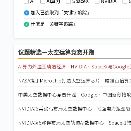
AI
AI算力
SpaceX
NVIDIA
加入已选取到「关键字追踪」
什麽是「关键字追踪」
议题精选－太空运算竞赛开跑
AI算力外溢至轨道经济 NVIDIA、SpaceX与Goo
NASA携手Microchip打造太空运算芯片 瞄准百倍
中美太空数据中心竞赛升温 Google、中国新创抢攻
NVIDIA招兵买马布局太空数据中心 地面电力瓶颈驱
NVIDIA携5夥伴布局太空轨道AI数据中心 Space-1