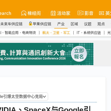
earch
椽经阁
活动家
影音
英
未来车供应链
苹果供应链
产业
区域
议题
观点
AI．智能应用．电商物流
｜
航太．卫星．军工
｜
IT．系统供应链
｜
光
IA、SpaceX与Google引