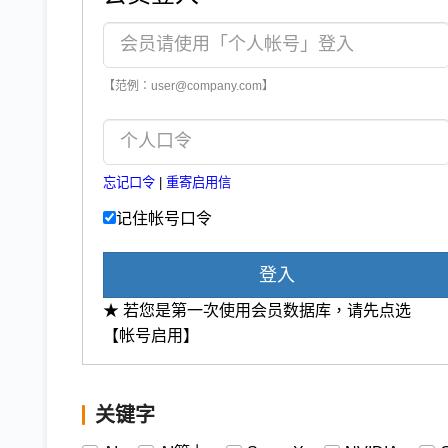
【范例：user@company.com】
忘记口令
|
重寄启用信
记住帐号口令
登入
★ 若您是第一次使用会员数据库，请先点选
【帐号启用】
关键字