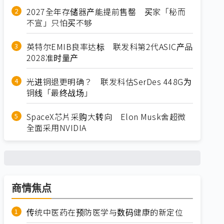
2027全年存储器产能提前售罄 买家「秘而
不宣」只怕买不够
英特尔EMIB良率达标 联发科第2代ASIC产品
2028准时量产
光进铜退更明确？ 联发科估SerDes 448G为
铜线「最终战场」
SpaceX芯片采购大转向 Elon Musk舍超微
全面采用NVIDIA
商情焦点
传统中医药在预防医学与数码健康的新定位