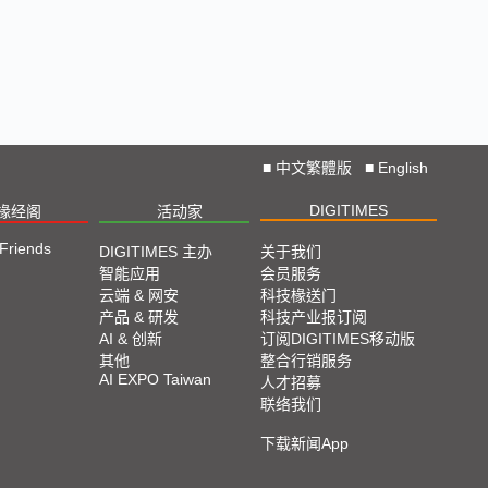
■
中文繁體版
■
English
DIGITIMES
椽经阁
活动家
 Friends
DIGITIMES 主办
关于我们
智能应用
会员服务
云端 & 网安
科技椽送门
产品 & 研发
科技产业报订阅
AI & 创新
订阅DIGITIMES移动版
其他
整合行销服务
AI EXPO Taiwan
人才招募
联络我们
下载新闻App