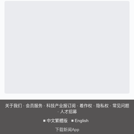
关于我们
·
会员服务
·
科技产业报订阅
·
着作权
·
隐私权
·
常见问题
·
人才招募
■
中文繁體版
■
English
下载新闻App