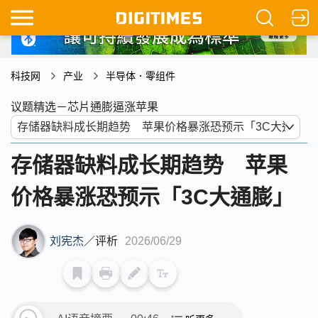
科技网
产业
半导体．零组件
议题精选－芯片通膨逼涨苹果
存储器缺料成长期趋势 苹果
价格暴涨恐预示「3C大通膨」
刘宪杰
／
评析
2026/06/29