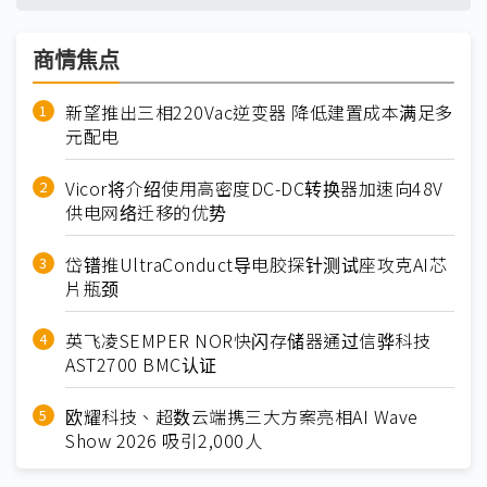
商情焦点
新望推出三相220Vac逆变器 降低建置成本满足多
元配电
Vicor将介绍使用高密度DC-DC转换器加速向48V
供电网络迁移的优势
岱镨推UltraConduct导电胶探针测试座攻克AI芯
片瓶颈
英飞凌SEMPER NOR快闪存储器通过信骅科技
AST2700 BMC认证
欧耀科技、超数云端携三大方案亮相AI Wave
Show 2026 吸引2,000人