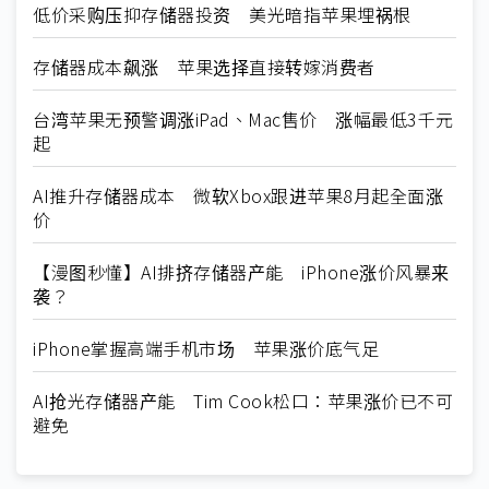
低价采购压抑存储器投资 美光暗指苹果埋祸根
存储器成本飙涨 苹果选择直接转嫁消费者
台湾苹果无预警调涨iPad、Mac售价 涨幅最低3千元
起
AI推升存储器成本 微软Xbox跟进苹果8月起全面涨
价
【漫图秒懂】AI排挤存储器产能 iPhone涨价风暴来
袭？
iPhone掌握高端手机市场 苹果涨价底气足
AI抢光存储器产能 Tim Cook松口：苹果涨价已不可
避免