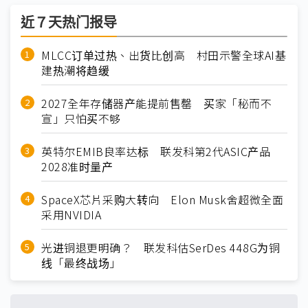
近７天热门报导
MLCC订单过热、出货比创高 村田示警全球AI基
建热潮将趋缓
2027全年存储器产能提前售罄 买家「秘而不
宣」只怕买不够
英特尔EMIB良率达标 联发科第2代ASIC产品
2028准时量产
SpaceX芯片采购大转向 Elon Musk舍超微全面
采用NVIDIA
光进铜退更明确？ 联发科估SerDes 448G为铜
线「最终战场」