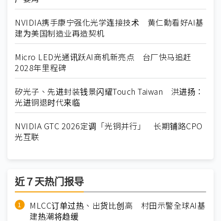
NVIDIA携手康宁强化光学连接技术 黄仁勳看好AI基
建为美国制造业再造契机
Micro LED光通讯跃AI商机新亮点 台厂快马追赶
2028年里程碑
矽光子、先进封装钱景闪耀Touch Taiwan 洪进扬：
光进铜退时代来临
NVIDIA GTC 2026定调「光铜并行」 长期铺路CPO
光互联
近７天热门报导
MLCC订单过热、出货比创高 村田示警全球AI基
建热潮将趋缓