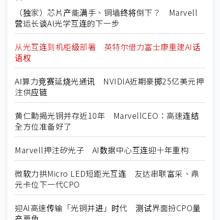
（独家）芯片产能满手、铜墙终将倒下？ Marvell
营运长谈AI光学互连的下一步
从光互连到机柜级部署 英特尔借力富士康重建AI话
语权
AI算力竞赛延烧光通讯 NVIDIA近期豪掷25亿美元押
注供应链
黄仁勳揭光铜并存近10年 MarvellCEO：高速连结
全方位准备好了
Marvell押注矽光子 AI数据中心互连迎十年重构
微软力拱Micro LED短距光互连 友达串联富采、鼎
元卡位下一代CPO
迎AI高速传输「光铜并进」时代 测试界面扮CPO量
产要角