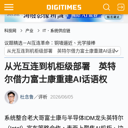
科技网
产业
IT．系统供应链
议题精选－AI互连革命：铜墙逼近、光学接棒
从光互连到机柜级部署 英特
尔借力富士康重建AI话语权
杜念鲁
／
评析
2026/06/05
系统整合老大哥富士康与半导体IDM龙头英特尔