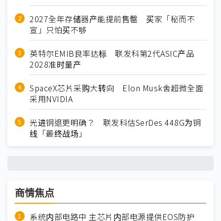
2027全年存储器产能提前售罄 买家「秘而不
宣」只怕买不够
英特尔EMIB良率达标 联发科第2代ASIC产品
2028准时量产
SpaceX芯片采购大转向 Elon Musk舍超微全面
采用NVIDIA
光进铜退更明确？ 联发科估SerDes 448G为铜
线「最终战场」
商情焦点
系统内部电路中 主芯片内部电源提供EOS防护