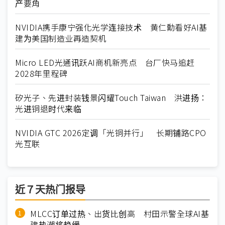
产要角
NVIDIA携手康宁强化光学连接技术 黄仁勳看好AI基
建为美国制造业再造契机
Micro LED光通讯跃AI商机新亮点 台厂快马追赶
2028年里程碑
矽光子、先进封装钱景闪耀Touch Taiwan 洪进扬：
光进铜退时代来临
NVIDIA GTC 2026定调「光铜并行」 长期铺路CPO
光互联
近７天热门报导
MLCC订单过热、出货比创高 村田示警全球AI基
建热潮将趋缓