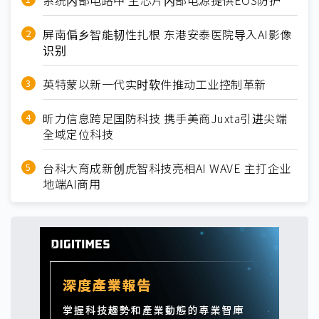
系统内部电路中 主芯片内部电源提供EOS防护
屏南偏乡智能韧性扎根 东港安泰医院导入AI影像
识别
英特蒙以新一代实时软件推动工业控制革新
昕力信息跨足国防科技 携手美商Juxta引进尖端
全域定位科技
台科大育成新创虎智科技亮相AI WAVE 主打企业
地端AI商用