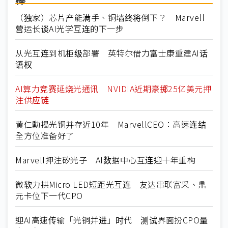
棒
（独家）芯片产能满手、铜墙终将倒下？ Marvell
营运长谈AI光学互连的下一步
从光互连到机柜级部署 英特尔借力富士康重建AI话
语权
AI算力竞赛延烧光通讯 NVIDIA近期豪掷25亿美元押
注供应链
黄仁勳揭光铜并存近10年 MarvellCEO：高速连结
全方位准备好了
Marvell押注矽光子 AI数据中心互连迎十年重构
微软力拱Micro LED短距光互连 友达串联富采、鼎
元卡位下一代CPO
迎AI高速传输「光铜并进」时代 测试界面扮CPO量