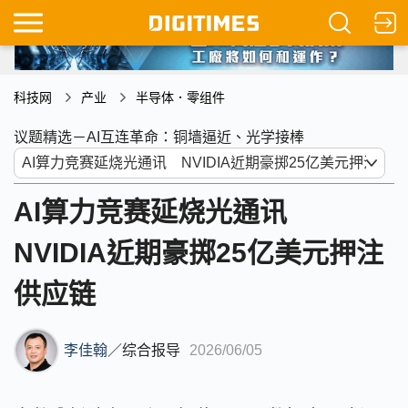
科技网
产业
半导体．零组件
议题精选－AI互连革命：铜墙逼近、光学接棒
AI算力竞赛延烧光通讯
NVIDIA近期豪掷25亿美元押注
供应链
李佳翰
／
综合报导
2026/06/05