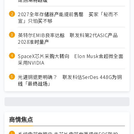
2027全年存储器产能提前售罄 买家「秘而不
宣」只怕买不够
英特尔EMIB良率达标 联发科第2代ASIC产品
2028准时量产
SpaceX芯片采购大转向 Elon Musk舍超微全面
采用NVIDIA
光进铜退更明确？ 联发科估SerDes 448G为铜
线「最终战场」
商情焦点