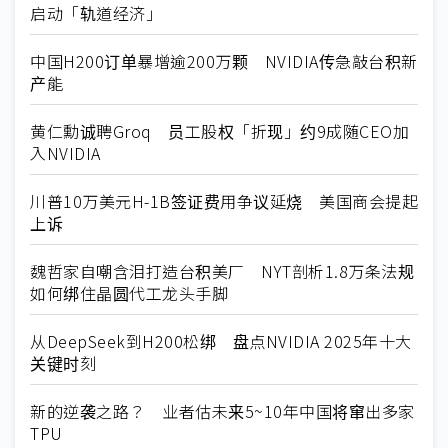
启动「轨道经济」
中国H200订单暴增逾200万颗 NVIDIA传急敲台积新
产能
黄仁勳诚聘Groq 员工股权「折现」约9成随CEO加
入NVIDIA
川普10万美元H-1B签证费用争议延烧 美国商会提起
上诉
魏哲家自嘲含泪打造台积美厂 NYT剖析1.8万条法规
如何绑住晶圆代工龙头手脚
从DeepSeek到H200松绑 盘点NVIDIA 2025年十大
关键时刻
新的逆袭之路？ 业者估未来5~10年中国将窜出多家
TPU