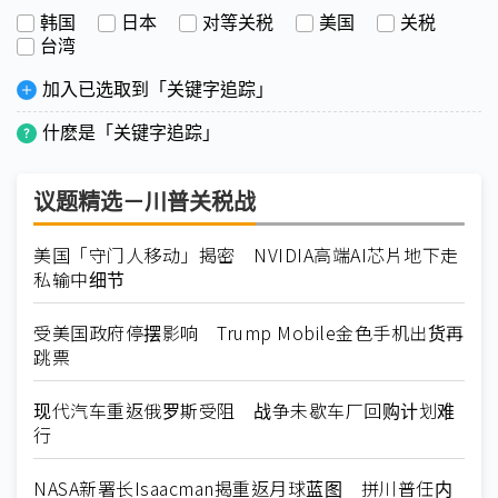
韩国
日本
对等关税
美国
关税
台湾
加入已选取到「关键字追踪」
什麽是「关键字追踪」
议题精选－川普关税战
美国「守门人移动」揭密 NVIDIA高端AI芯片地下走
私输中细节
受美国政府停摆影响 Trump Mobile金色手机出货再
跳票
现代汽车重返俄罗斯受阻 战争未歇车厂回购计划难
行
NASA新署长Isaacman揭重返月球蓝图 拼川普任内