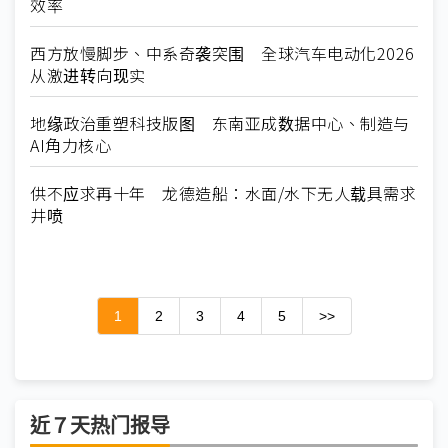
效率
西方放慢脚步、中系奇袭突围 全球汽车电动化2026
从激进转向现实
地缘政治重塑科技版图 东南亚成数据中心、制造与
AI角力核心
供不应求再十年 龙德造船：水面/水下无人载具需求
井喷
1
2
3
4
5
>>
近７天热门报导