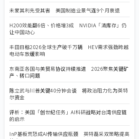
未蒙其利先受其害 美国制造业景气连9个月衰退
H200效能翻6倍、价格增3成 NVIDIA「清库存」仍
让中国动心
丰田目标2026全球生产破千万辆 HEV需求强劲跨越
电动车放缓影响
东南亚各国与美贸易协议持续推进 2026聚焦关键矿
产、转口问题
陈立武与川普关键40分钟会谈 将政治阻力化为英特
尔资金
评析：美国「创世纪任务」AI科研战略对台湾供应链
的启示
InP基板荒恐成AI传输供应瓶颈 英特磊采双策略提高