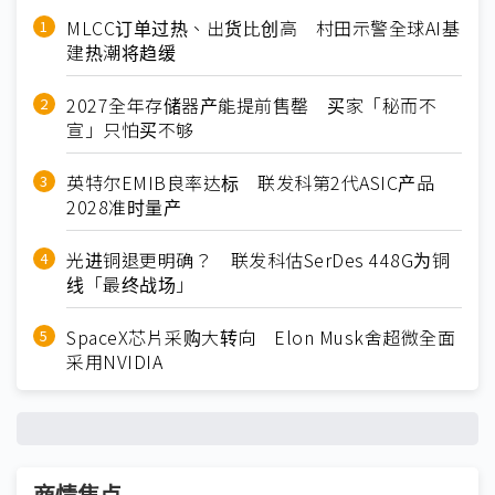
MLCC订单过热、出货比创高 村田示警全球AI基
建热潮将趋缓
2027全年存储器产能提前售罄 买家「秘而不
宣」只怕买不够
英特尔EMIB良率达标 联发科第2代ASIC产品
2028准时量产
光进铜退更明确？ 联发科估SerDes 448G为铜
线「最终战场」
SpaceX芯片采购大转向 Elon Musk舍超微全面
采用NVIDIA