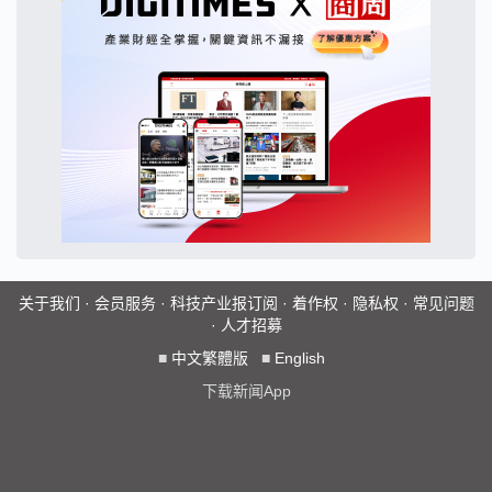
关于我们
·
会员服务
·
科技产业报订阅
·
着作权
·
隐私权
·
常见问题
·
人才招募
■
中文繁體版
■
English
下载新闻App