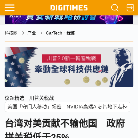
科技网
产业
CarTech．绿能
议题精选－川普关税战
台湾对美贡献不输他国 政府
拼关税低于25%