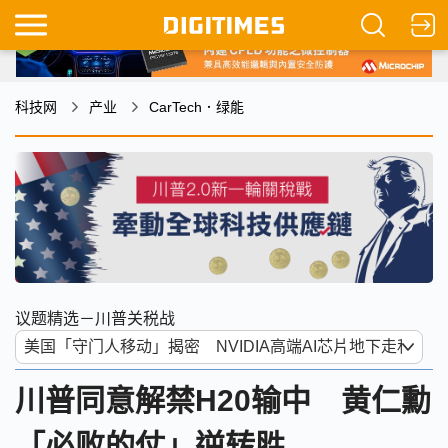
科技网
产业
CarTech．绿能
议题精选－川普关税战
川普同意解禁H20输中 黄仁勳
「必败的仗」逆转胜