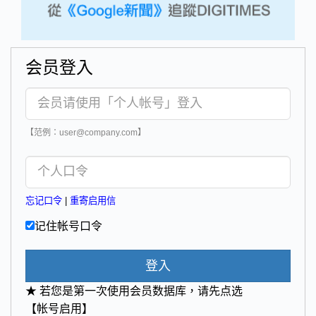
会员登入
【范例：user@company.com】
忘记口令
|
重寄启用信
记住帐号口令
登入
★ 若您是第一次使用会员数据库，请先点选
【帐号启用】