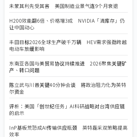
未蒙其利先受其害 美国制造业景气连9个月衰退
H200效能翻6倍、价格增3成 NVIDIA「清库存」仍
让中国动心
丰田目标2026全球生产破千万辆 HEV需求强劲跨越
电动车放缓影响
东南亚各国与美贸易协议持续推进 2026聚焦关键矿
产、转口问题
陈立武与川普关键40分钟会谈 将政治阻力化为英特
尔资金
评析：美国「创世纪任务」AI科研战略对台湾供应链
的启示
InP基板荒恐成AI传输供应瓶颈 英特磊采双策略提高
效率