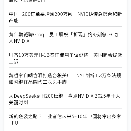
中国H200订单暴增逾200万颗 NVIDIA传急敲台积新
产能
黄仁勳诚聘Groq 员工股权「折现」约9成随CEO加
入NVIDIA
川普10万美元H-1B签证费用争议延烧 美国商会提起
上诉
魏哲家自嘲含泪打造台积美厂 NYT剖析1.8万条法规
如何绑住晶圆代工龙头手脚
从DeepSeek到H200松绑 盘点NVIDIA 2025年十大
关键时刻
新的逆袭之路？ 业者估未来5~10年中国将窜出多家
TPU