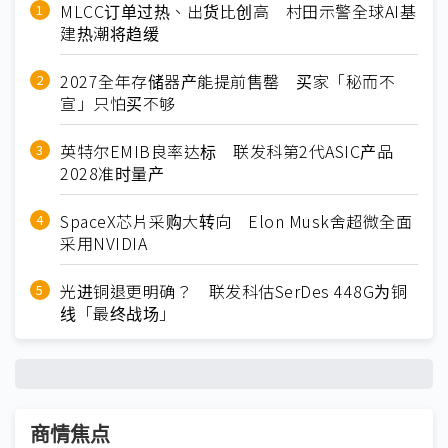
MLCC订单过热、出货比创高 村田示警全球AI基
建热潮将趋缓
2027全年存储器产能提前售罄 买家「秘而不
宣」只怕买不够
英特尔EMIB良率达标 联发科第2代ASIC产品
2028准时量产
SpaceX芯片采购大转向 Elon Musk舍超微全面
采用NVIDIA
光进铜退更明确？ 联发科估SerDes 448G为铜
线「最终战场」
商情焦点