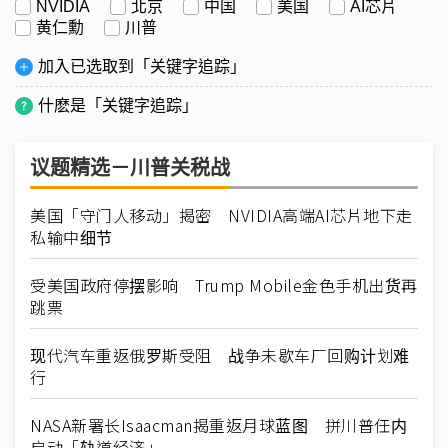
NVIDIA
北京
中国
美国
AI芯片
黄仁勳
川普
加入已选取到「关键字追踪」
什麽是「关键字追踪」
议题精选－川普关税战
美国「守门人移动」揭密 NVIDIA高端AI芯片地下走
私输中细节
受美国政府停摆影响 Trump Mobile金色手机出货再
跳票
现代汽车重返俄罗斯受阻 战争未歇车厂回购计划难
行
NASA新署长Isaacman揭重返月球蓝图 拼川普任内
启动「轨道经济」