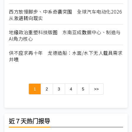
西方放慢脚步、中系奇袭突围 全球汽车电动化2026
从激进转向现实
地缘政治重塑科技版图 东南亚成数据中心、制造与
AI角力核心
供不应求再十年 龙德造船：水面/水下无人载具需求
井喷
1
2
3
4
5
>>
近７天热门报导