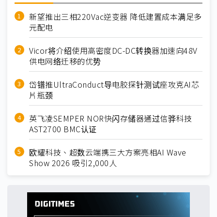
新望推出三相220Vac逆变器 降低建置成本满足多
元配电
Vicor将介绍使用高密度DC-DC转换器加速向48V
供电网络迁移的优势
岱镨推UltraConduct导电胶探针测试座攻克AI芯
片瓶颈
英飞凌SEMPER NOR快闪存储器通过信骅科技
AST2700 BMC认证
欧耀科技、超数云端携三大方案亮相AI Wave
Show 2026 吸引2,000人