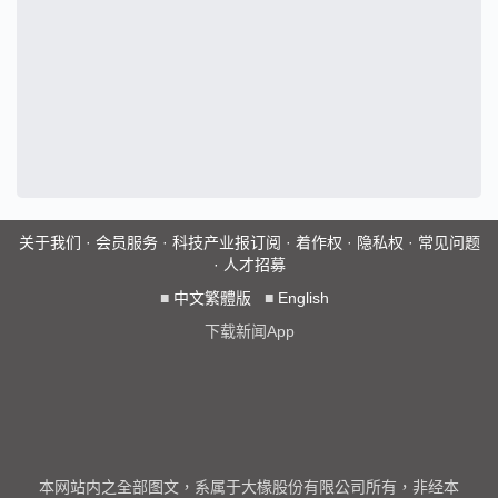
关于我们
·
会员服务
·
科技产业报订阅
·
着作权
·
隐私权
·
常见问题
·
人才招募
■
中文繁體版
■
English
下载新闻App
本网站内之全部图文，系属于大椽股份有限公司所有，非经本