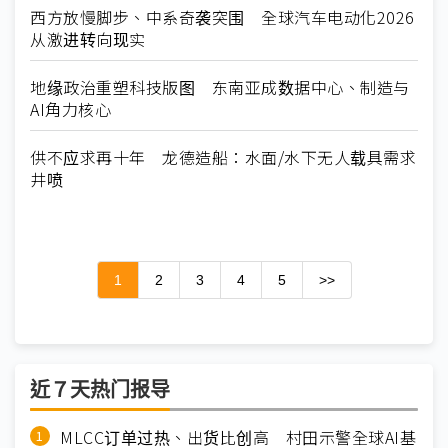
西方放慢脚步、中系奇袭突围 全球汽车电动化2026
从激进转向现实
地缘政治重塑科技版图 东南亚成数据中心、制造与
AI角力核心
供不应求再十年 龙德造船：水面/水下无人载具需求
井喷
1
2
3
4
5
>>
近７天热门报导
MLCC订单过热、出货比创高 村田示警全球AI基