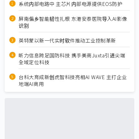
系统内部电路中 主芯片内部电源提供EOS防护
屏南偏乡智能韧性扎根 东港安泰医院导入AI影像
识别
英特蒙以新一代实时软件推动工业控制革新
昕力信息跨足国防科技 携手美商Juxta引进尖端
全域定位科技
台科大育成新创虎智科技亮相AI WAVE 主打企业
地端AI商用