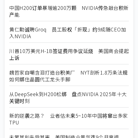
中国H200订单暴增逾200万颗 NVIDIA传急敲台积新
产能
黄仁勳诚聘Groq 员工股权「折现」约9成随CEO加
入NVIDIA
川普10万美元H-1B签证费用争议延烧 美国商会提起
上诉
魏哲家自嘲含泪打造台积美厂 NYT剖析1.8万条法规
如何绑住晶圆代工龙头手脚
从DeepSeek到H200松绑 盘点NVIDIA 2025年十大
关键时刻
新的逆袭之路？ 业者估未来5~10年中国将窜出多家
TPU
未蒙其利先受其害 美国制造业景气连9个月衰退