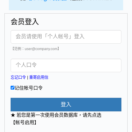
会员登入
【范例：user@company.com】
忘记口令
|
重寄启用信
记住帐号口令
登入
★ 若您是第一次使用会员数据库，请先点选
【帐号启用】