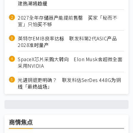
建热潮将趋缓
2027全年存储器产能提前售罄 买家「秘而不
宣」只怕买不够
英特尔EMIB良率达标 联发科第2代ASIC产品
2028准时量产
SpaceX芯片采购大转向 Elon Musk舍超微全面
采用NVIDIA
光进铜退更明确？ 联发科估SerDes 448G为铜
线「最终战场」
商情焦点