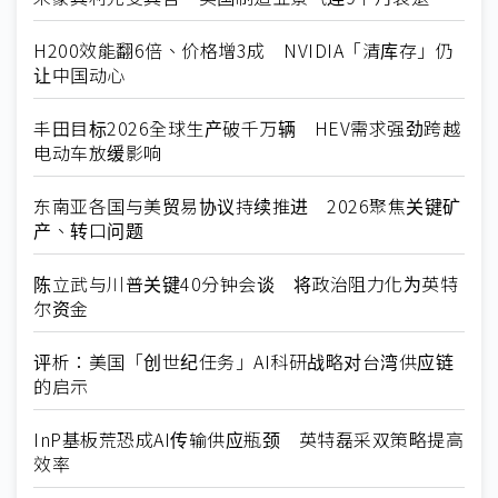
H200效能翻6倍、价格增3成 NVIDIA「清库存」仍
让中国动心
丰田目标2026全球生产破千万辆 HEV需求强劲跨越
电动车放缓影响
东南亚各国与美贸易协议持续推进 2026聚焦关键矿
产、转口问题
陈立武与川普关键40分钟会谈 将政治阻力化为英特
尔资金
评析：美国「创世纪任务」AI科研战略对台湾供应链
的启示
InP基板荒恐成AI传输供应瓶颈 英特磊采双策略提高
效率