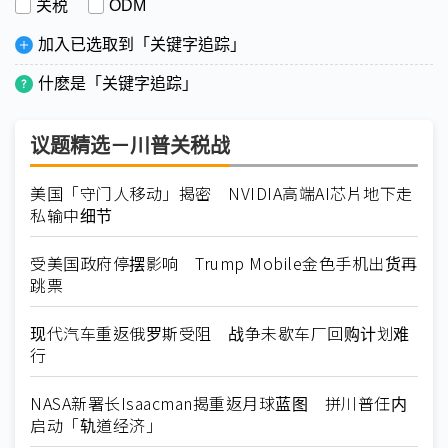
关税
ODM
加入已选取到「关键字追踪」
什麽是「关键字追踪」
议题精选－川普关税战
美国「守门人移动」揭密 NVIDIA高端AI芯片地下走
私输中细节
受美国政府停摆影响 Trump Mobile金色手机出货再
跳票
现代汽车重返俄罗斯受阻 战争未歇车厂回购计划难
行
NASA新署长Isaacman揭重返月球蓝图 拼川普任内
启动「轨道经济」