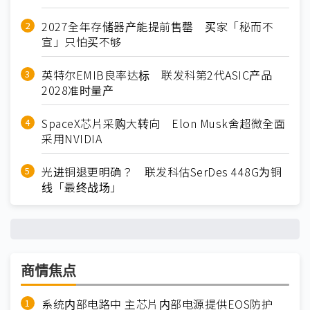
2027全年存储器产能提前售罄 买家「秘而不
宣」只怕买不够
英特尔EMIB良率达标 联发科第2代ASIC产品
2028准时量产
SpaceX芯片采购大转向 Elon Musk舍超微全面
采用NVIDIA
光进铜退更明确？ 联发科估SerDes 448G为铜
线「最终战场」
商情焦点
系统内部电路中 主芯片内部电源提供EOS防护