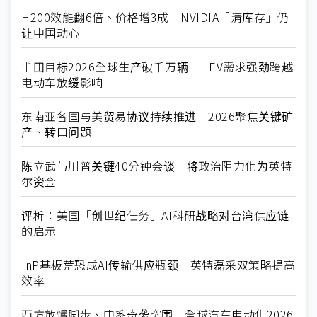
H200效能翻6倍、价格增3成 NVIDIA「清库存」仍
让中国动心
丰田目标2026全球生产破千万辆 HEV需求强劲跨越
电动车放缓影响
东南亚各国与美贸易协议持续推进 2026聚焦关键矿
产、转口问题
陈立武与川普关键40分钟会谈 将政治阻力化为英特
尔资金
评析：美国「创世纪任务」AI科研战略对台湾供应链
的启示
InP基板荒恐成AI传输供应瓶颈 英特磊采双策略提高
效率
西方放慢脚步、中系奇袭突围 全球汽车电动化2026