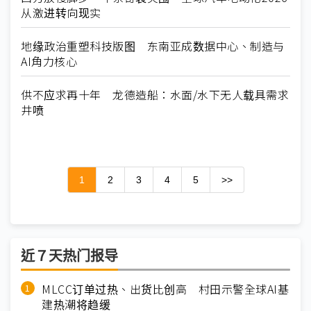
从激进转向现实
地缘政治重塑科技版图 东南亚成数据中心、制造与
AI角力核心
供不应求再十年 龙德造船：水面/水下无人载具需求
井喷
1
2
3
4
5
>>
近７天热门报导
MLCC订单过热、出货比创高 村田示警全球AI基
建热潮将趋缓