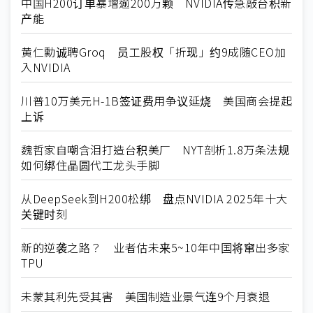
中国H200订单暴增逾200万颗 NVIDIA传急敲台积新
产能
黄仁勳诚聘Groq 员工股权「折现」约9成随CEO加
入NVIDIA
川普10万美元H-1B签证费用争议延烧 美国商会提起
上诉
魏哲家自嘲含泪打造台积美厂 NYT剖析1.8万条法规
如何绑住晶圆代工龙头手脚
从DeepSeek到H200松绑 盘点NVIDIA 2025年十大
关键时刻
新的逆袭之路？ 业者估未来5~10年中国将窜出多家
TPU
未蒙其利先受其害 美国制造业景气连9个月衰退