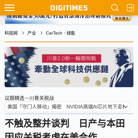
科技网
产业
CarTech．绿能
议题精选－川普关税战
不触及整并谈判 日产与本田
因应关税考虑在美合作