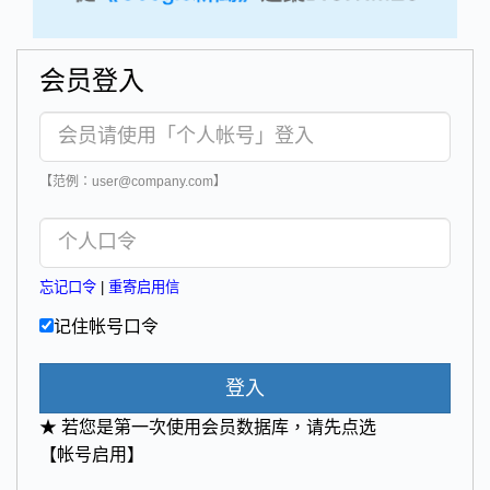
会员登入
【范例：user@company.com】
忘记口令
|
重寄启用信
记住帐号口令
登入
★ 若您是第一次使用会员数据库，请先点选
【帐号启用】