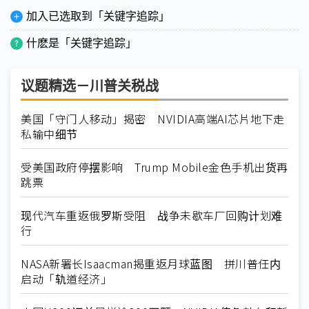
加入已选取到「关键字追踪」
什麽是「关键字追踪」
议题精选－川普关税战
美国「守门人移动」揭密 NVIDIA高端AI芯片地下走
私输中细节
受美国政府停摆影响 Trump Mobile金色手机出货再
跳票
现代汽车重返俄罗斯受阻 战争未歇车厂回购计划难
行
NASA新署长Isaacman揭重返月球蓝图 拼川普任内
启动「轨道经济」