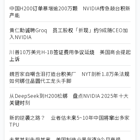
中国H200订单暴增逾200万颗 NVIDIA传急敲台积新
产能
黄仁勳诚聘Groq 员工股权「折现」约9成随CEO加
入NVIDIA
川普10万美元H-1B签证费用争议延烧 美国商会提起
上诉
魏哲家自嘲含泪打造台积美厂 NYT剖析1.8万条法规
如何绑住晶圆代工龙头手脚
从DeepSeek到H200松绑 盘点NVIDIA 2025年十大
关键时刻
新的逆袭之路？ 业者估未来5~10年中国将窜出多家
TPU
未蒙其利先受其害 美国制造业景气连9个月衰退