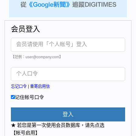
会员登入
【范例：user@company.com】
忘记口令
|
重寄启用信
记住帐号口令
登入
★ 若您是第一次使用会员数据库，请先点选
【帐号启用】