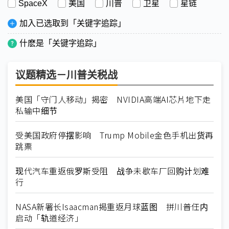
SpaceX
美国
川普
卫星
星链
加入已选取到「关键字追踪」
什麽是「关键字追踪」
议题精选－川普关税战
美国「守门人移动」揭密 NVIDIA高端AI芯片地下走
私输中细节
受美国政府停摆影响 Trump Mobile金色手机出货再
跳票
现代汽车重返俄罗斯受阻 战争未歇车厂回购计划难
行
NASA新署长Isaacman揭重返月球蓝图 拼川普任内
启动「轨道经济」