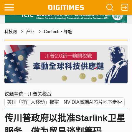
科技网
产业
CarTech．绿能
议题精选－川普关税战
传川普政府以批准Starlink卫星
服务 做为贸易谈判筹码