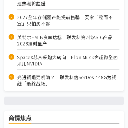
建热潮将趋缓
2027全年存储器产能提前售罄 买家「秘而不
宣」只怕买不够
英特尔EMIB良率达标 联发科第2代ASIC产品
2028准时量产
SpaceX芯片采购大转向 Elon Musk舍超微全面
采用NVIDIA
光进铜退更明确？ 联发科估SerDes 448G为铜
线「最终战场」
商情焦点