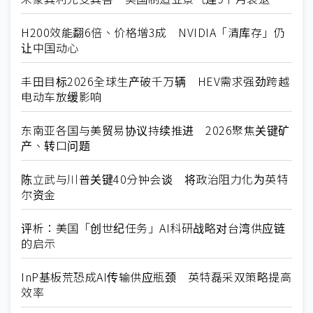
H200效能翻6倍、价格增3成 NVIDIA「清库存」仍
让中国动心
丰田目标2026全球生产破千万辆 HEV需求强劲跨越
电动车放缓影响
东南亚各国与美贸易协议持续推进 2026聚焦关键矿
产、转口问题
陈立武与川普关键40分钟会谈 将政治阻力化为英特
尔资金
评析：美国「创世纪任务」AI科研战略对台湾供应链
的启示
InP基板荒恐成AI传输供应瓶颈 英特磊采双策略提高
效率