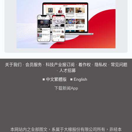
关于我们
·
会员服务
·
科技产业报订阅
·
着作权
·
隐私权
·
常见问题
·
人才招募
■
中文繁體版
■
English
下载新闻App
本网站内之全部图文，系属于大椽股份有限公司所有，非经本