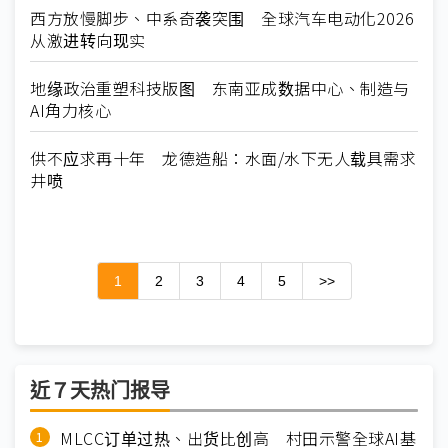
西方放慢脚步、中系奇袭突围 全球汽车电动化2026
从激进转向现实
地缘政治重塑科技版图 东南亚成数据中心、制造与
AI角力核心
供不应求再十年 龙德造船：水面/水下无人载具需求
井喷
1
2
3
4
5
>>
近７天热门报导
MLCC订单过热、出货比创高 村田示警全球AI基