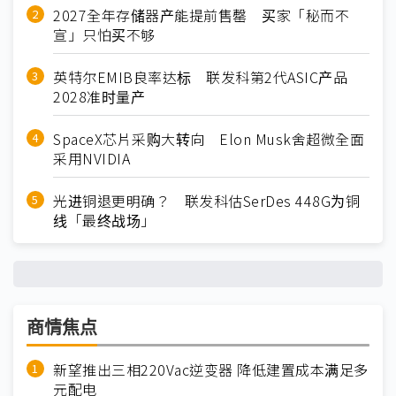
2027全年存储器产能提前售罄 买家「秘而不
宣」只怕买不够
英特尔EMIB良率达标 联发科第2代ASIC产品
2028准时量产
SpaceX芯片采购大转向 Elon Musk舍超微全面
采用NVIDIA
光进铜退更明确？ 联发科估SerDes 448G为铜
线「最终战场」
商情焦点
新望推出三相220Vac逆变器 降低建置成本满足多
元配电