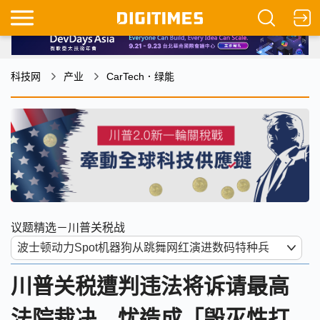
科技网
产业
CarTech．绿能
议题精选－川普关税战
川普关税遭判违法将诉请最高
法院裁决 忧造成「毁灭性打