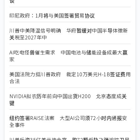
谈
印尼政府：1月将与美国签署贸易协议
川普中美降温信号明确 华府暂缓对中国半导体徵新
关税至2027年中
AI吃电怪兽催生需求 中国电池与储能设备成最大赢
家
美国法院力挺川普政府 裁定10万美元H-1B签证费用
合法
NVIDIA拟农历年前向中国出货H200 北京态度成关
键
纽约签署RAISE法案 大型AI公司须72小时内通报安
全事件
川普斥资35亿美元造金穹 购72颗低轨飞弹追踪卫星