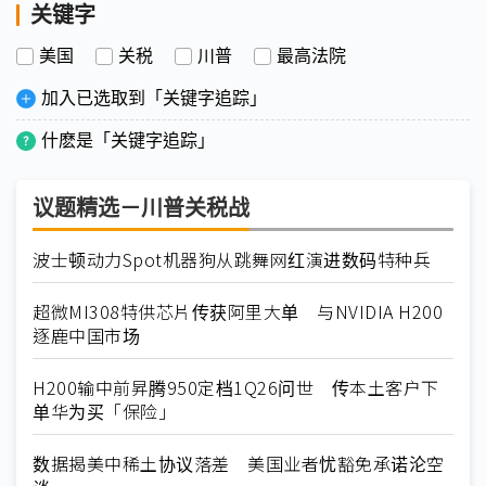
关键字
美国
关税
川普
最高法院
加入已选取到「关键字追踪」
什麽是「关键字追踪」
议题精选－川普关税战
波士顿动力Spot机器狗从跳舞网红演进数码特种兵
超微MI308特供芯片传获阿里大单 与NVIDIA H200
逐鹿中国市场
H200输中前昇腾950定档1Q26问世 传本土客户下
单华为买「保险」
数据揭美中稀土协议落差 美国业者忧豁免承诺沦空