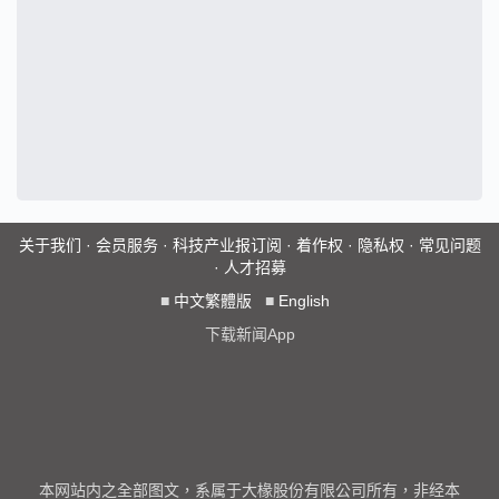
关于我们
·
会员服务
·
科技产业报订阅
·
着作权
·
隐私权
·
常见问题
·
人才招募
■
中文繁體版
■
English
下载新闻App
本网站内之全部图文，系属于大椽股份有限公司所有，非经本