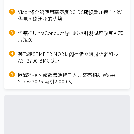
Vicor将介绍使用高密度DC-DC转换器加速向48V
供电网络迁移的优势
岱镨推UltraConduct导电胶探针测试座攻克AI芯
片瓶颈
英飞凌SEMPER NOR快闪存储器通过信骅科技
AST2700 BMC认证
欧耀科技、超数云端携三大方案亮相AI Wave
Show 2026 吸引2,000人