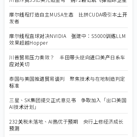
摩尔线程打造自主MUSA生态 比拼CUDA吸引本土开
发者
摩尔线程直球对决NVIDIA 张建中：S5000训练LLM
效果超越Hopper
川普贸易压力奏效？ 丰田带头逆向进口美产日系车
应对关切
泰国与美国推进贸易谈判 聚焦技术与在地制造判定
标准
三星、SK集团提交正式意见书 争取加入「出口美国
AI技术计划」
232关税未落地、AI热优于预期 央行上修经济成长
预测