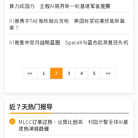
算力成国力 主权AI揭开新一轮基建军备竞赛
川普携手TAE推核融合发电 美国有望迎来核能新篇
章？
川普重申登月战略蓝图 SpaceX与蓝色起源竞逐先机
<<
1
2
3
4
5
>>
近７天热门报导
MLCC订单过热、出货比创高 村田示警全球AI基
建热潮将趋缓