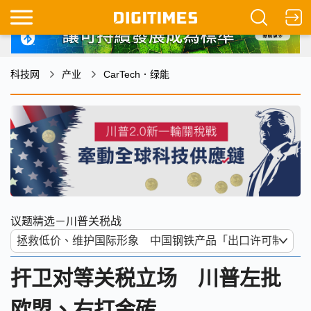
科技网
产业
CarTech．绿能
议题精选－川普关税战
扞卫对等关税立场 川普左批
欧盟、右打金砖