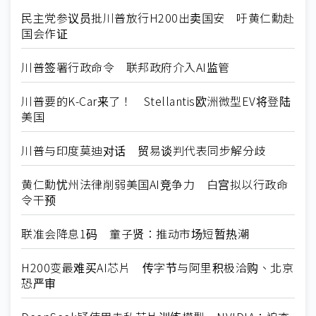
民主党参议员批川普放行H200出卖国安 吁黄仁勳赴
国会作证
川普签署行政命令 联邦政府介入AI监管
川普要的K-Car来了！ Stellantis欧洲微型EV将登陆
美国
川普与印度莫迪对话 贸易谈判代表同步解分歧
黄仁勳忧州法律削弱美国AI竞争力 白宫拟以行政命
令干预
联准会降息1码 童子贤：推动市场短暂热潮
H200变最难买AI芯片 传字节与阿里积极洽购、北京
恐严审