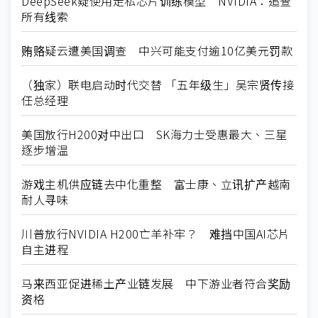
DeepSeek疑使用走私芯片训练模型 NVIDIA：追查
所有线索
贿赂疑云遭美国调查 中兴可能支付逾10亿美元罚款
（独家）联电启动时代交替 「五年级生」吴宗贤传接
任总经理
美国放行H200对中出口 SK海力士受惠最大、三星
逐步增温
游戏主机供应链去中化重整 富士康、立讯扩产越南
耐人寻味
川普放行NVIDIA H200亡羊补牢？ 难挡中国AI芯片
自主进程
马来西亚促进稀土产业链发展 中下游业者符合奖励
资格