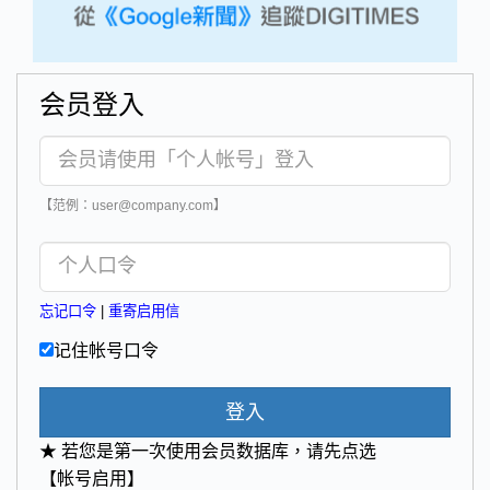
会员登入
【范例：user@company.com】
忘记口令
|
重寄启用信
记住帐号口令
登入
★ 若您是第一次使用会员数据库，请先点选
【帐号启用】