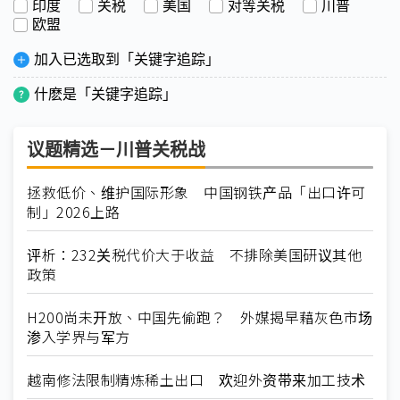
印度
关税
美国
对等关税
川普
欧盟
加入已选取到「关键字追踪」
什麽是「关键字追踪」
议题精选－川普关税战
拯救低价、维护国际形象 中国钢铁产品「出口许可
制」2026上路
评析：232关税代价大于收益 不排除美国研议其他
政策
H200尚未开放、中国先偷跑？ 外媒揭早藉灰色市场
渗入学界与军方
越南修法限制精炼稀土出口 欢迎外资带来加工技术