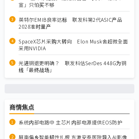
宣」只怕买不够
英特尔EMIB良率达标 联发科第2代ASIC产品
2028准时量产
SpaceX芯片采购大转向 Elon Musk舍超微全面
采用NVIDIA
光进铜退更明确？ 联发科估SerDes 448G为铜
线「最终战场」
商情焦点
系统内部电路中 主芯片内部电源提供EOS防护
屏南偏乡智能韧性扎根 东港安泰医院导入AI影像