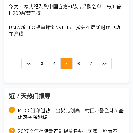
华为、寒武纪入列中国官方AI芯片采购名单 与川普
H200解禁互搏
BMW新CEO提前押宝NVIDIA 抢先布局新时代电动
车产线
<<
3
4
5
6
7
>>
近７天热门报导
MLCC订单过热、出货比创高 村田示警全球AI基
建热潮将趋缓
2027全年存储器产能提前售罄 买家「秘而不