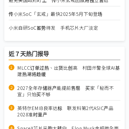
避免美国政府盯上 传小米玄戒团队将独立营运
传小米SoC「玄戒」最快2025年5月下旬登场
小米自研SoC蓄势待发 手机芯片大厂淡定
近７天热门报导
MLCC订单过热、出货比创高 村田示警全球AI基
建热潮将趋缓
2027全年存储器产能提前售罄 买家「秘而不
宣」只怕买不够
英特尔EMIB良率达标 联发科第2代ASIC产品
2028准时量产
SpaceX芯片采购大转向 Elon Musk舍超微全面