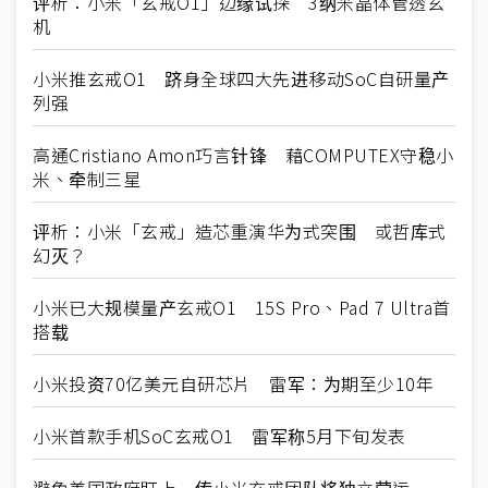
评析：小米「玄戒O1」边缘试探 3纳米晶体管透玄
机
小米推玄戒O1 跻身全球四大先进移动SoC自研量产
列强
高通Cristiano Amon巧言针锋 藉COMPUTEX守稳小
米、牵制三星
评析：小米「玄戒」造芯重演华为式突围 或哲库式
幻灭？
小米已大规模量产玄戒O1 15S Pro、Pad 7 Ultra首
搭载
小米投资70亿美元自研芯片 雷军：为期至少10年
小米首款手机SoC玄戒O1 雷军称5月下旬发表