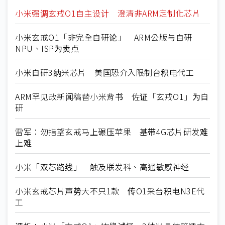
小米强调玄戒O1自主设计 澄清非ARM定制化芯片
小米玄戒O1「非完全自研论」 ARM公版与自研
NPU、ISP为卖点
小米自研3纳米芯片 美国恐介入限制台积电代工
ARM罕见改新闻稿替小米背书 佐证「玄戒O1」为自
研
雷军：勿指望玄戒马上碾压苹果 基带4G芯片研发难
上难
小米「双芯路线」 触及联发科、高通敏感神经
小米玄戒芯片声势大不只1款 传O1采台积电N3E代
工