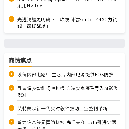
采用NVIDIA
光进铜退更明确？ 联发科估SerDes 448G为铜
线「最终战场」
商情焦点
系统内部电路中 主芯片内部电源提供EOS防护
屏南偏乡智能韧性扎根 东港安泰医院导入AI影像
识别
英特蒙以新一代实时软件推动工业控制革新
昕力信息跨足国防科技 携手美商Juxta引进尖端
全域定位科技