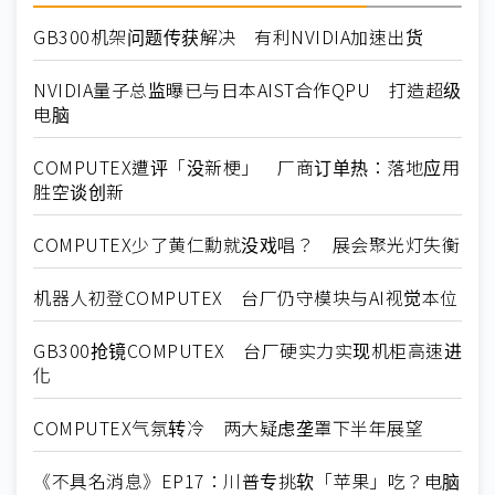
GB300机架问题传获解决 有利NVIDIA加速出货
NVIDIA量子总监曝已与日本AIST合作QPU 打造超级
电脑
COMPUTEX遭评「没新梗」 厂商订单热：落地应用
胜空谈创新
COMPUTEX少了黄仁勳就没戏唱？ 展会聚光灯失衡
机器人初登COMPUTEX 台厂仍守模块与AI视觉本位
GB300抢镜COMPUTEX 台厂硬实力实现机柜高速进
化
COMPUTEX气氛转冷 两大疑虑垄罩下半年展望
《不具名消息》EP17：川普专挑软「苹果」吃？电脑