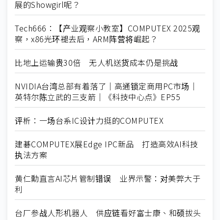
展的Showgirl呢？
Tech666：【产业观察小教室】COMPUTEX 2025观
察，x86光环褪去后，ARM阵营将崛起？
比地上运输贵30倍 无人机送货成本仍是挑战
NVIDIA台湾总部有着落了｜高通锁定商用PC市场｜
英特尔陈立武的三支箭｜《科技中心点》EP55
评析：一场台系IC设计力挺的COMPUTEX
建碁COMPUTEX展Edge IPC新品 打造高效AI科技
执法方案
黄仁勳直言AI芯片管制错误 业界示警：对美弊大于
利
台厂参战人形机器人 供应链看好富士康、和硕拔头