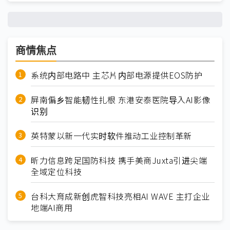
商情焦点
系统内部电路中 主芯片内部电源提供EOS防护
屏南偏乡智能韧性扎根 东港安泰医院导入AI影像
识别
英特蒙以新一代实时软件推动工业控制革新
昕力信息跨足国防科技 携手美商Juxta引进尖端
全域定位科技
台科大育成新创虎智科技亮相AI WAVE 主打企业
地端AI商用