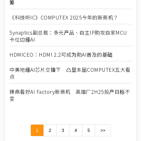
筹
《科技听IC》COMPUTEX 2025今年的新商机？
Synaptics副总裁：多元产品、自主IP助攻自家MCU
卡位边缘AI
HDMICEO：HDMI 2.2可成为助AI普及的基础
中美地缘AI芯片交锋下 凸显本届COMPUTEX五大看
点
臻鼎看好AI Factory新商机 高雄厂2H25投产目标不
变
1
2
3
4
5
>>