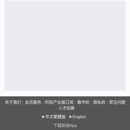
关于我们
·
会员服务
·
科技产业报订阅
·
着作权
·
隐私权
·
常见问题
·
人才招募
■
中文繁體版
■
English
下载新闻App