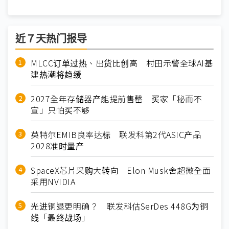
近７天热门报导
MLCC订单过热、出货比创高 村田示警全球AI基
建热潮将趋缓
2027全年存储器产能提前售罄 买家「秘而不
宣」只怕买不够
英特尔EMIB良率达标 联发科第2代ASIC产品
2028准时量产
SpaceX芯片采购大转向 Elon Musk舍超微全面
采用NVIDIA
光进铜退更明确？ 联发科估SerDes 448G为铜
线「最终战场」