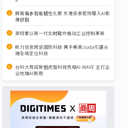
屏南偏乡智能韧性扎根 东港安泰医院导入AI影
像识别
英特蒙以新一代实时软件推动工业控制革新
昕力信息跨足国防科技 携手美商Juxta引进尖
端全域定位科技
台科大育成新创虎智科技亮相AI WAVE 主打企
业地端AI商用