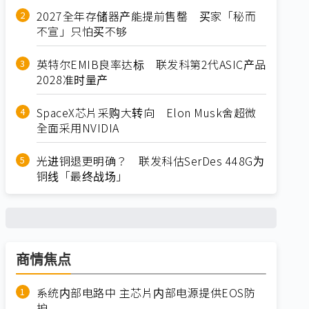
2027全年存储器产能提前售罄 买家「秘而
不宣」只怕买不够
英特尔EMIB良率达标 联发科第2代ASIC产品
2028准时量产
SpaceX芯片采购大转向 Elon Musk舍超微
全面采用NVIDIA
光进铜退更明确？ 联发科估SerDes 448G为
铜线「最终战场」
商情焦点
系统内部电路中 主芯片内部电源提供EOS防
护