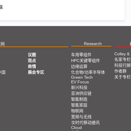
露
Research
技网
Colley &
议题
车用零组件
名家专栏
亚
观点
HPC关键零组件
科技行脚
商情
边缘运算
作者群
中国
展会专区
化合物/功率半导体
关于专栏
Green Tech
EV Focus
新兴科技
亚洲供应链
智能制造
智能家庭
物联网
宽频与无线
次时代移动通讯
Cloud