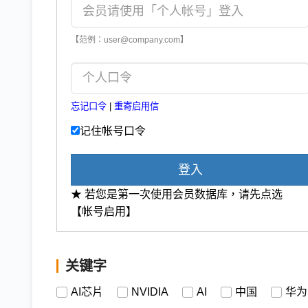
【范例：user@company.com】
忘记口令
|
重寄启用信
记住帐号口令
登入
★ 若您是第一次使用会员数据库，请先点选
【帐号启用】
关键字
AI芯片
NVIDIA
AI
中国
华为