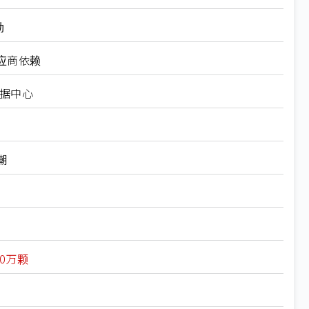
劲
应商依赖
数据中心
潮
0万颗