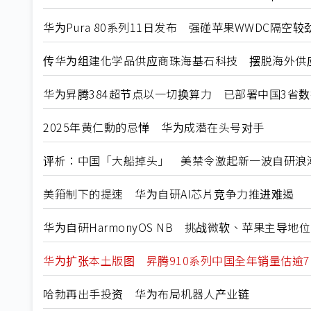
华为Pura 80系列11日发布 强碰苹果WWDC隔空较
传华为组建化学品供应商珠海基石科技 摆脱海外供
华为昇腾384超节点以一切换算力 已部署中国3省
2025年黄仁勳的忌惮 华为成潜在头号对手
评析：中国「大船掉头」 美禁令激起新一波自研浪
美箝制下的提速 华为自研AI芯片竞争力推进难遏
华为自研HarmonyOS NB 挑战微软、苹果主导地位
华为扩张本土版图 昇腾910系列中国全年销量估逾7
哈勃再出手投资 华为布局机器人产业链