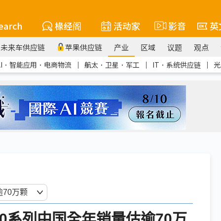
earch
椽经阁
活动家
影音
英
未来车供应链
苹果供应链
产业
区域
议题
观点
AI．智能应用．电商物流
｜
航太．卫星．军工
｜
IT．系统供应链
｜
光
0系列中国全年销量估逾70万