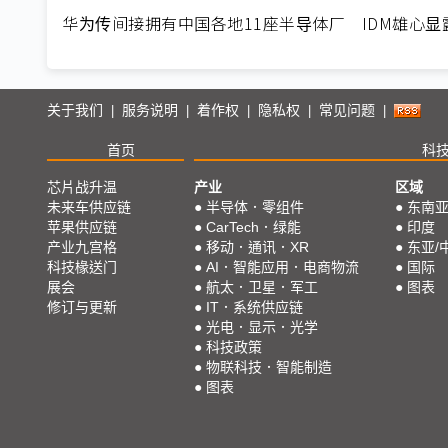
华为传间接拥有中国各地11座半导体厂 IDM雄心显
关于我们
服务说明
着作权
隐私权
常见问题
|
|
|
|
|
首页
科
芯片战升温
产业
区域
未来车供应链
●
半导体．零组件
●
东南
苹果供应链
●
CarTech．绿能
●
印度
产业九宫格
●
移动．通讯．XR
●
东亚/
科技椽送门
●
AI．智能应用．电商物流
●
国际
展会
●
航太．卫星．军工
●
图表
修订与更新
●
IT．系统供应链
●
光电．显示．光学
●
科技政策
●
物联科技．智能制造
●
图表