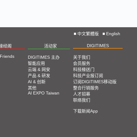
■
中文繁體版
■
English
DIGITIMES
椽经阁
活动家
 Friends
DIGITIMES 主办
关于我们
智能应用
会员服务
云端 & 网安
科技椽送门
产品 & 研发
科技产业报订阅
AI & 创新
订阅DIGITIMES移动版
其他
整合行销服务
AI EXPO Taiwan
人才招募
联络我们
下载新闻App