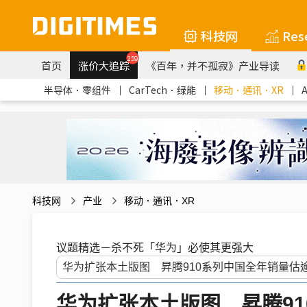
科技网
Res
259
首页
涨价大追踪
《百年，并不孤寂》产业导读
半导体．零组件
｜
CarTech．绿能
｜
移动．通讯．XR
｜
科技网
产业
移动．通讯．XR
议题精选－杀不死「华为」必使其更强大
华为扩张本土版图 昇腾91