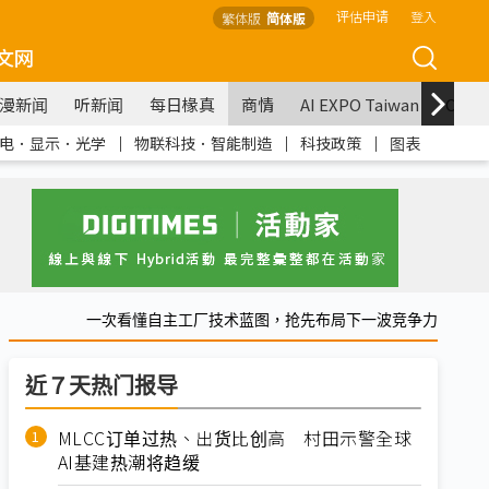
评估申请
登入
繁体版
简体版
文网
漫新闻
听新闻
每日椽真
商情
AI EXPO Taiwan
COM
电．显示．光学
｜
物联科技．智能制造
｜
科技政策
｜
图表
一次看懂自主工厂技术蓝图，抢先布局下一波竞争力
近７天热门报导
MLCC订单过热、出货比创高 村田示警全球
AI基建热潮将趋缓