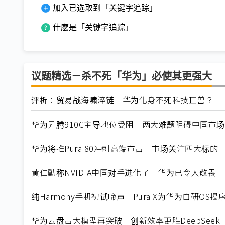
加入已选取到「关键字追踪」
什麽是「关键字追踪」
议题精选－杀不死「华为」必使其更强大
评析：贸易战海啸淬链 华为化身不死科技巨兽？
华为昇腾910C主导地位受阻 两大难题阻碍中国市
华为将推Pura 80冲刺高端市占 市场关注四大标的
黄仁勳称NVIDIA中国对手进化了 华为已令人敬畏
纯Harmony手机初试啼声 Pura X为华为自研OS揭
华为云盘古大模型再突破 创新效率更胜DeepSeek