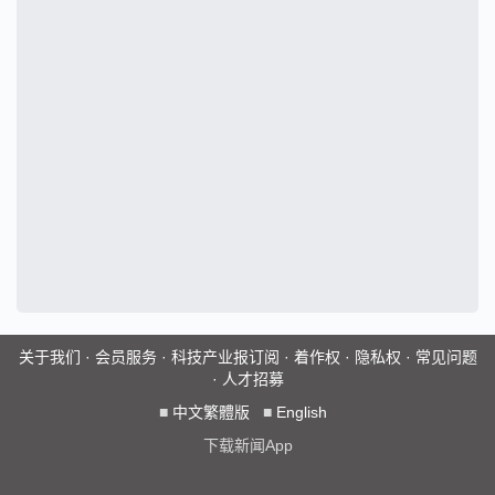
关于我们
·
会员服务
·
科技产业报订阅
·
着作权
·
隐私权
·
常见问题
·
人才招募
■
中文繁體版
■
English
下载新闻App