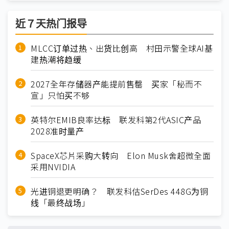
近７天热门报导
MLCC订单过热、出货比创高 村田示警全球AI基
建热潮将趋缓
2027全年存储器产能提前售罄 买家「秘而不
宣」只怕买不够
英特尔EMIB良率达标 联发科第2代ASIC产品
2028准时量产
SpaceX芯片采购大转向 Elon Musk舍超微全面
采用NVIDIA
光进铜退更明确？ 联发科估SerDes 448G为铜
线「最终战场」