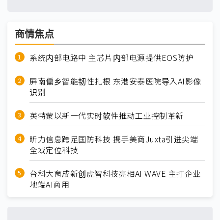
商情焦点
系统内部电路中 主芯片内部电源提供EOS防护
屏南偏乡智能韧性扎根 东港安泰医院导入AI影像
识别
英特蒙以新一代实时软件推动工业控制革新
昕力信息跨足国防科技 携手美商Juxta引进尖端
全域定位科技
台科大育成新创虎智科技亮相AI WAVE 主打企业
地端AI商用