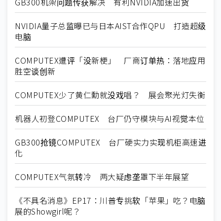
GB300机架问题传获解决 有利NVIDIA加速出货
NVIDIA量子总监曝已与日本AIST合作QPU 打造超级
电脑
COMPUTEX遭评「没新梗」 厂商订单热：落地应用
胜空谈创新
COMPUTEX少了黄仁勳就没戏唱？ 展会聚光灯失衡
机器人初登COMPUTEX 台厂仍守模块与AI视觉本位
GB300抢镜COMPUTEX 台厂硬实力实现机柜高速进
化
COMPUTEX气氛转冷 两大疑虑垄罩下半年展望
《不具名消息》EP17：川普专挑软「苹果」吃？电脑
展的Showgirl呢？