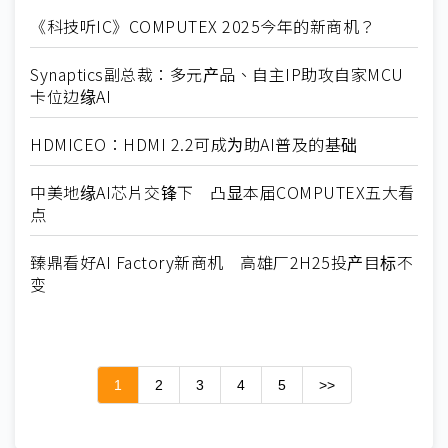
《科技听IC》COMPUTEX 2025今年的新商机？
Synaptics副总裁：多元产品、自主IP助攻自家MCU
卡位边缘AI
HDMICEO：HDMI 2.2可成为助AI普及的基础
中美地缘AI芯片交锋下 凸显本届COMPUTEX五大看
点
臻鼎看好AI Factory新商机 高雄厂2H25投产目标不
变
1
2
3
4
5
>>