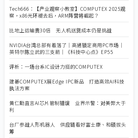
Tech666：【产业观察小教室】COMPUTEX 2025观
察，x86光环褪去后，ARM阵营将崛起？
比地上运输贵30倍 无人机送货成本仍是挑战
NVIDIA台湾总部有着落了｜高通锁定商用PC市场｜
英特尔陈立武的三支箭｜《科技中心点》EP55
评析：一场台系IC设计力挺的COMPUTEX
建碁COMPUTEX展Edge IPC新品 打造高效AI科技
执法方案
黄仁勳直言AI芯片管制错误 业界示警：对美弊大于
利
台厂参战人形机器人 供应链看好富士康、和硕拔头
筹